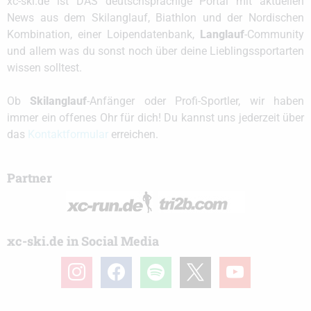
xc-ski.de ist DAS deutschsprachige Portal mit aktuellen
News aus dem Skilanglauf, Biathlon und der Nordischen
Kombination, einer Loipendatenbank,
Langlauf
-Community
und allem was du sonst noch über deine Lieblingssportarten
wissen solltest.
Ob
Skilanglauf
-Anfänger oder Profi-Sportler, wir haben
immer ein offenes Ohr für dich! Du kannst uns jederzeit über
das
Kontaktformular
erreichen.
Partner
xc-ski.de in Social Media
instagram
facebook
spotify
x
youtube