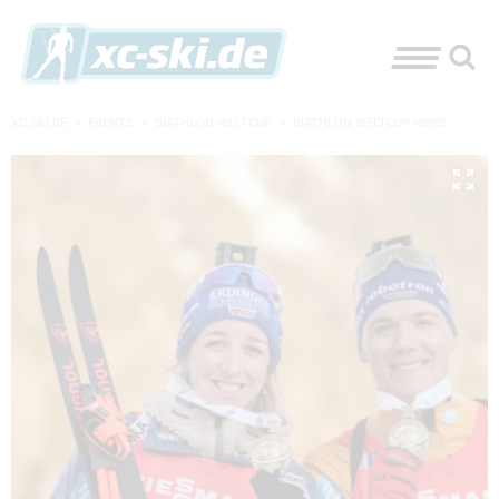
XC-SKI.DE
»
EVENTS
»
BIATHLON-WELTCUP
»
BIATHLON WELTCUP NEWS