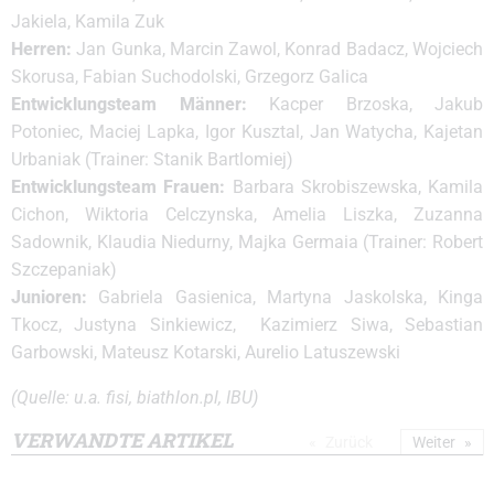
Jakiela, Kamila Zuk
Herren:
Jan Gunka, Marcin Zawol, Konrad Badacz, Wojciech
Skorusa, Fabian Suchodolski, Grzegorz Galica
Entwicklungsteam Männer:
Kacper Brzoska, Jakub
Potoniec, Maciej Lapka, Igor Kusztal, Jan Watycha, Kajetan
Urbaniak (Trainer: Stanik Bartlomiej)
Entwicklungsteam Frauen:
Barbara Skrobiszewska, Kamila
Cichon, Wiktoria Celczynska, Amelia Liszka, Zuzanna
Sadownik, Klaudia Niedurny, Majka Germaia (Trainer: Robert
Szczepaniak)
Junioren:
Gabriela Gasienica, Martyna Jaskolska, Kinga
Tkocz, Justyna Sinkiewicz, Kazimierz Siwa, Sebastian
Garbowski, Mateusz Kotarski, Aurelio Latuszewski
(Quelle: u.a. fisi, biathlon.pl, IBU)
VERWANDTE ARTIKEL
Zurück
Weiter