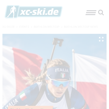
XC-SKI.DE
»
EVENTS
»
BIATHLON-WELTCUP
»
BIATHLON WELTCUP NEWS