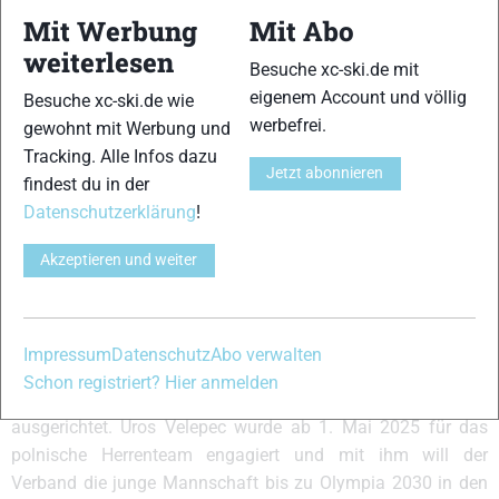
Velepec´ Vertrag verlängert bis
Mit Werbung
Mit Abo
Olympia 2030
weiterlesen
Besuche xc-ski.de mit
eigenem Account und völlig
Besuche xc-ski.de wie
werbefrei.
gewohnt mit Werbung und
Tracking. Alle Infos dazu
Jetzt abonnieren
findest du in der
Datenschutzerklärung
!
Akzeptieren und weiter
Uros Velepec (SLO); coach Team Poland © Manzoni/NordicFocus
Impressum
Datenschutz
Abo verwalten
Nach Olympia ist vor Olympia und auch in Polen ist die
Schon registriert? Hier anmelden
Entwicklung auf den kommenden Vierjahres-Zyklus
ausgerichtet. Uros Velepec wurde ab 1. Mai 2025 für das
polnische Herrenteam engagiert und mit ihm will der
Verband die junge Mannschaft bis zu Olympia 2030 in den