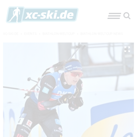
XC-SKI.DE
»
EVENTS
»
BIATHLON-WELTCUP
»
BIATHLON WELTCUP NEWS