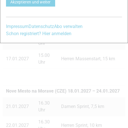
16.01.2027
Single Mixed Staffel (M+W)
Akzeptieren und weiter
Uhr
14.30
16.01.2027
Mixed Staffel (M+W)
Uhr
Impressum
Datenschutz
Abo verwalten
Schon registriert? Hier anmelden
12.45
17.01.2027
Damen Massenstart, 12,5 km
Uhr
15.00
17.01.2027
Herren Massenstart, 15 km
Uhr
Nove Mesto na Morave (CZE) 18.01.2027 – 24.01.2027
16.30
21.01.2027
Damen Sprint, 7,5 km
Uhr
16.30
22.01.2027
Herren Sprint, 10 km