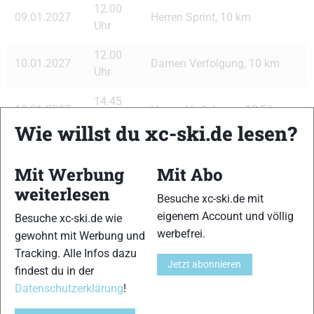
12.00
09.01.2027
Herren Sprint, 10 km
Uhr
12.00
10.01.2027
Damen Verfolgung, 10 km
Uhr
14.45
10.01.2027
Herren Verfolgung, 12,5 km
Uhr
Wie willst du xc-ski.de lesen?
Mit Werbung
Mit Abo
Antholz (ITA) 14.01.2027 – 17.01.2027
weiterlesen
Besuche xc-ski.de mit
eigenem Account und völlig
14.15
Besuche xc-ski.de wie
14.01.2027
Herren Einzel, 20 km
werbefrei.
Uhr
gewohnt mit Werbung und
Tracking. Alle Infos dazu
14.15
Jetzt abonnieren
findest du in der
15.01.2027
Damen Einzel, 15 km
Uhr
Datenschutzerklärung
!
11.45