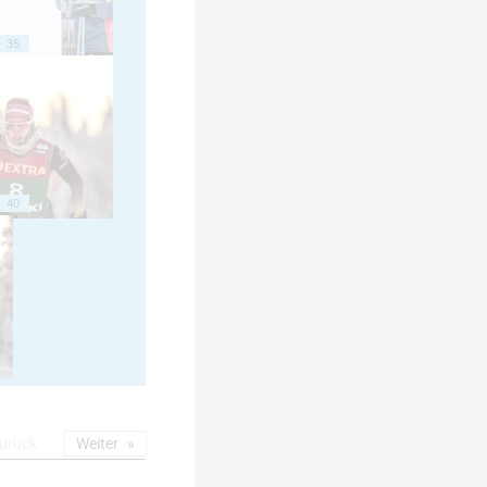
35
40
urück
Weiter