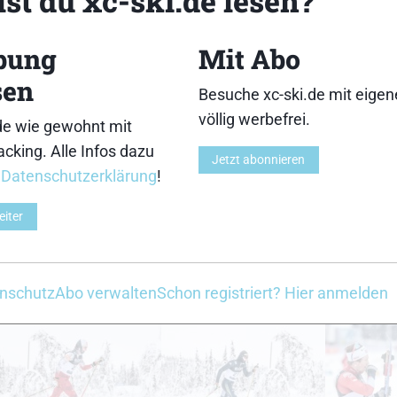
st du xc-ski.de lesen?
18
19
bung
Mit Abo
sen
Besuche xc-ski.de mit eige
völlig werbefrei.
de wie gewohnt mit
cking. Alle Infos dazu
Jetzt abonnieren
23
24
r
Datenschutzerklärung
!
eiter
nschutz
Abo verwalten
Schon registriert? Hier anmelden
28
29