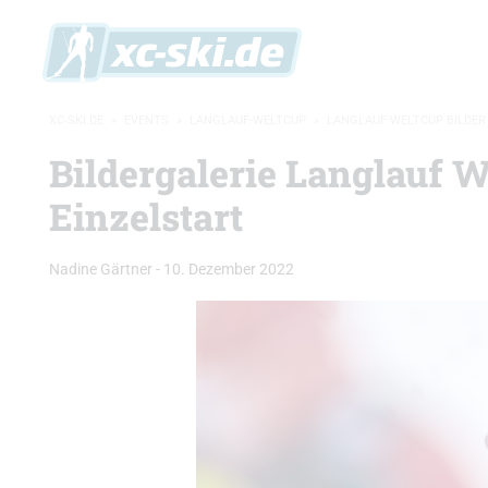
XC-SKI.DE
»
EVENTS
»
LANGLAUF-WELTCUP
»
LANGLAUF WELTCUP BILDER
Bildergalerie Langlauf W
Einzelstart
Nadine Gärtner
-
10. Dezember 2022