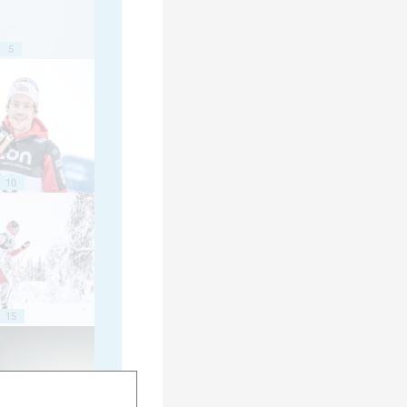
5
10
15