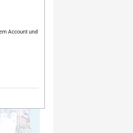
20
nem Account und
25
30