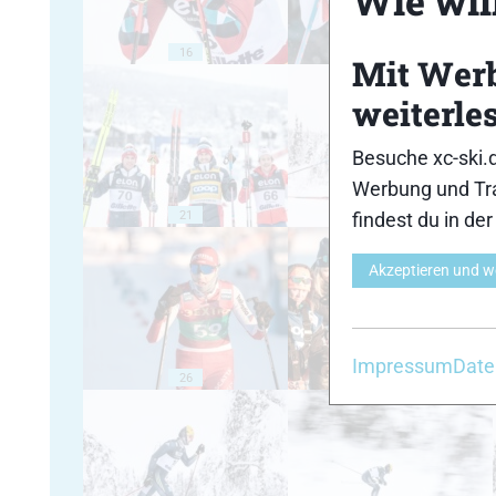
Wie will
16
17
Mit Wer
weiterle
Besuche xc-ski.
Werbung und Tra
21
22
findest du in de
Akzeptieren und w
Impressum
Date
26
27