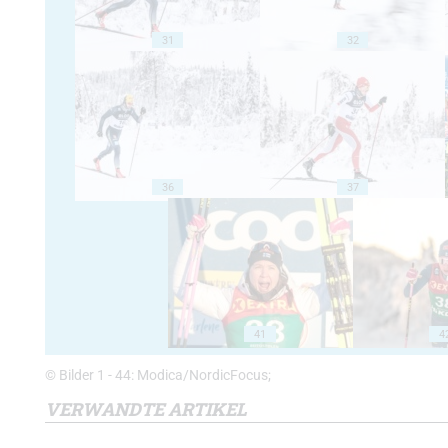
31
32
36
37
41
4
© Bilder 1 - 44: Modica/NordicFocus;
VERWANDTE ARTIKEL