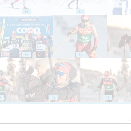
33
34
38
39
2
43
44
Z