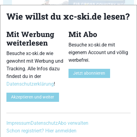
Wie willst du xc-ski.de lesen?
Mit Werbung
Mit Abo
23
24
weiterlesen
Besuche xc-ski.de mit
eigenem Account und völlig
Besuche xc-ski.de wie
werbefrei.
gewohnt mit Werbung und
Tracking. Alle Infos dazu
Jetzt abonnieren
findest du in der
25
26
Datenschutzerklärung
!
Akzeptieren und weiter
27
28
Impressum
Datenschutz
Abo verwalten
Schon registriert? Hier anmelden