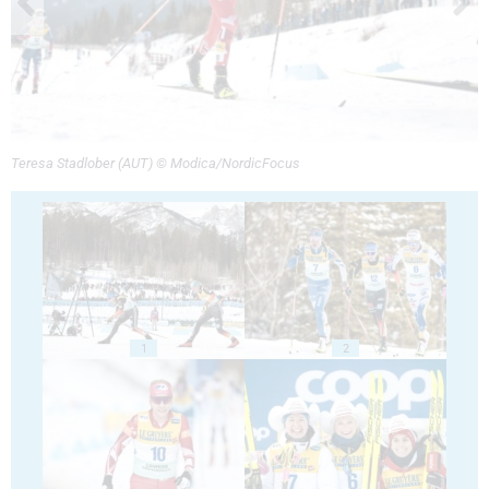
Teresa Stadlober (AUT) © Modica/NordicFocus
1
2