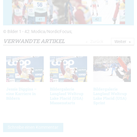
41
42
© Bilder 1 - 42: Modica/NordicFocus;
VERWANDTE ARTIKEL
Zurück
Weiter
Jessie Diggins –
Bildergalerie
Bildergalerie
eine Karriere in
Langlauf Weltcup
Langlauf Weltcup
Bildern
Lake Placid (USA)
Lake Placid (USA)
Massenstarts
Sprint
Schreibe einen Kommentar