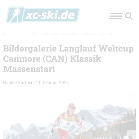
XC-SKI.DE
»
EVENTS
»
LANGLAUF-WELTCUP
»
LANGLAUF WELTCUP BILDER
Bildergalerie Langlauf Weltcup
Canmore (CAN) Klassik
Massenstart
Nadine Gärtner
-
11. Februar 2024