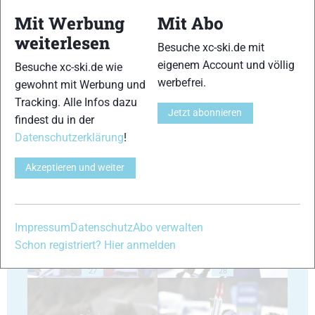
Mit Werbung
Mit Abo
weiterlesen
Besuche xc-ski.de mit
eigenem Account und völlig
Besuche xc-ski.de wie
23
24
werbefrei.
gewohnt mit Werbung und
Tracking. Alle Infos dazu
Jetzt abonnieren
findest du in der
Datenschutzerklärung
!
Akzeptieren und weiter
25
26
Impressum
Datenschutz
Abo verwalten
Schon registriert? Hier anmelden
27
28