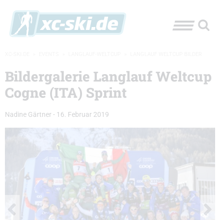
XC-SKI.DE
»
EVENTS
»
LANGLAUF-WELTCUP
»
LANGLAUF WELTCUP BILDER
Bildergalerie Langlauf Weltcup
Cogne (ITA) Sprint
Nadine Gärtner
-
16. Februar 2019