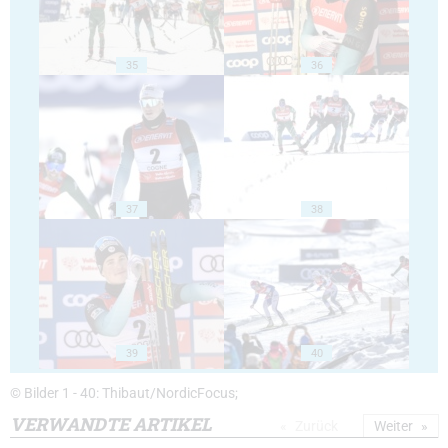
35
36
37
38
39
40
© Bilder 1 - 40: Thibaut/NordicFocus;
VERWANDTE ARTIKEL
Zurück
Weiter