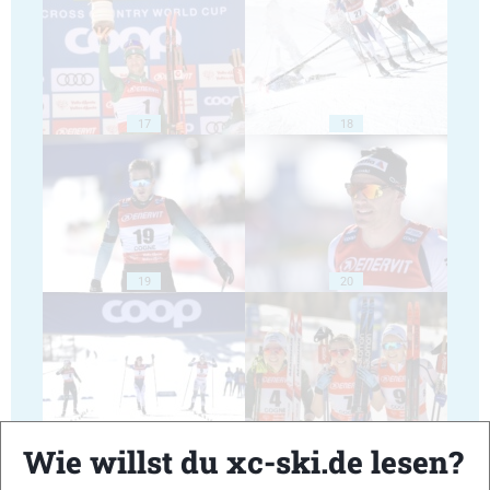
17
18
19
20
21
22
Wie willst du xc-ski.de lesen?