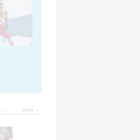
70
urück
Weiter