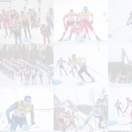
53
54
58
59
63
64