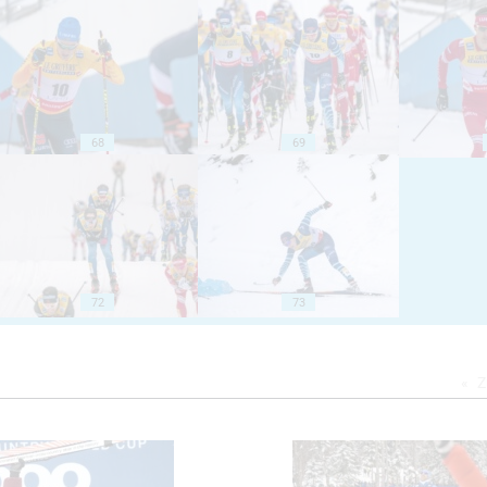
68
69
72
73
Z