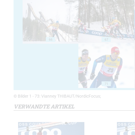
66
67
71
© Bilder 1 - 73: Vianney THIBAUT/NordicFocus;
VERWANDTE ARTIKEL