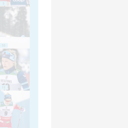
5
10
15