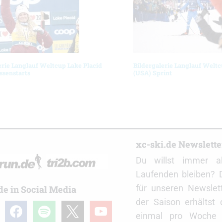
erie Langlauf Weltcup Lake Placid
Bildergalerie Langlauf Weltc
ssenstarts
(USA) Sprint
r
xc-ski.de Newslett
Du willst immer a
Laufenden bleiben? 
für unseren Newslet
de in Social Media
der Saison erhältst
gram
facebook
spotify
x
youtube
einmal pro Woche d