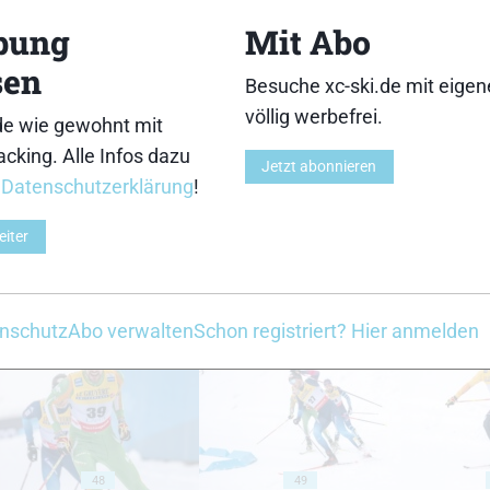
bung
Mit Abo
sen
Besuche xc-ski.de mit eige
völlig werbefrei.
de wie gewohnt mit
cking. Alle Infos dazu
38
39
Jetzt abonnieren
r
Datenschutzerklärung
!
eiter
43
44
nschutz
Abo verwalten
Schon registriert? Hier anmelden
48
49