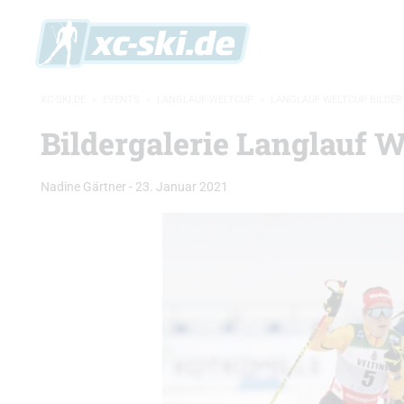
XC-SKI.DE
»
EVENTS
»
LANGLAUF-WELTCUP
»
LANGLAUF WELTCUP BILDER
Bildergalerie Langlauf W
Nadine Gärtner
-
23. Januar 2021