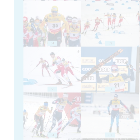
51
52
56
57
61
62