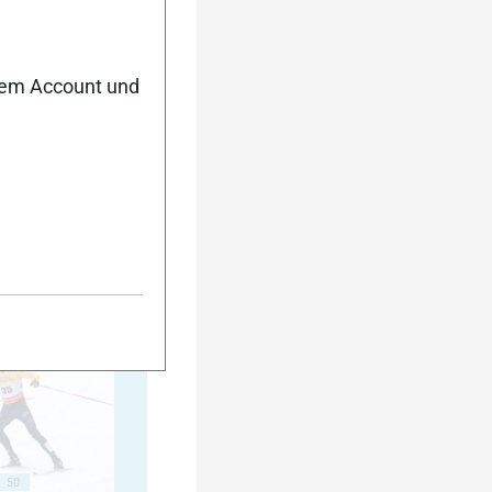
nem Account und
40
45
50