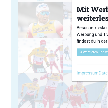
Mit Wer
weiterle
Besuche xc-ski.
Werbung und Tra
36
37
findest du in de
Akzeptieren und w
41
42
Impressum
Date
46
47