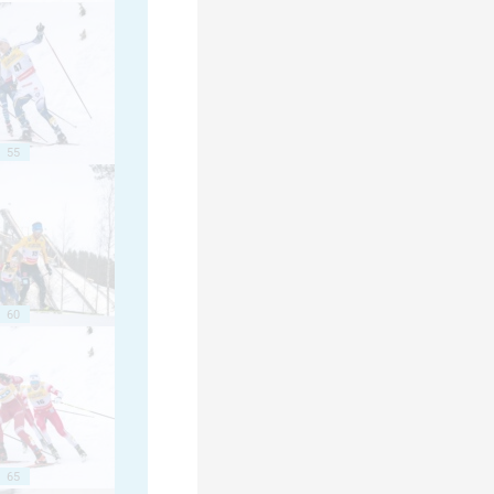
55
60
65