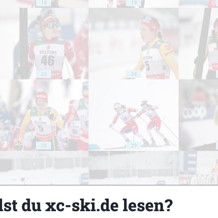
18
19
23
24
28
29
st du xc-ski.de lesen?
33
34