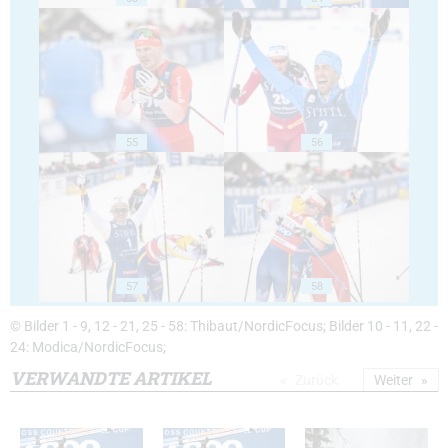
55
56
57
58
© Bilder 1 - 9, 12 - 21, 25 - 58: Thibaut/NordicFocus; Bilder 10 - 11, 22 -
24: Modica/NordicFocus;
VERWANDTE ARTIKEL
Zurück
Weiter