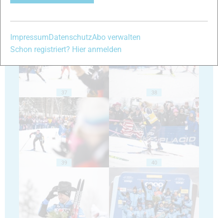
35
36
Impressum
Datenschutz
Abo verwalten
Schon registriert? Hier anmelden
37
38
39
40