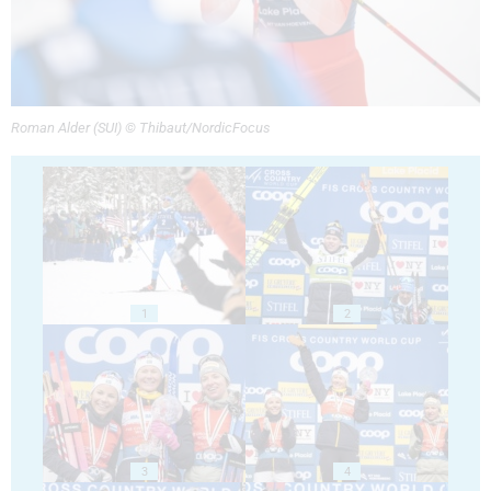
Roman Alder (SUI) © Thibaut/NordicFocus
1
2
3
4