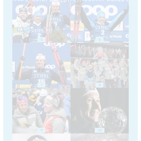
5
6
7
8
9
10