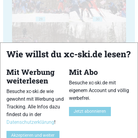
29
30
Wie willst du xc-ski.de lesen?
31
32
Mit Werbung
Mit Abo
weiterlesen
Besuche xc-ski.de mit
eigenem Account und völlig
Besuche xc-ski.de wie
werbefrei.
gewohnt mit Werbung und
Tracking. Alle Infos dazu
33
34
Jetzt abonnieren
findest du in der
Datenschutzerklärung
!
Akzeptieren und weiter