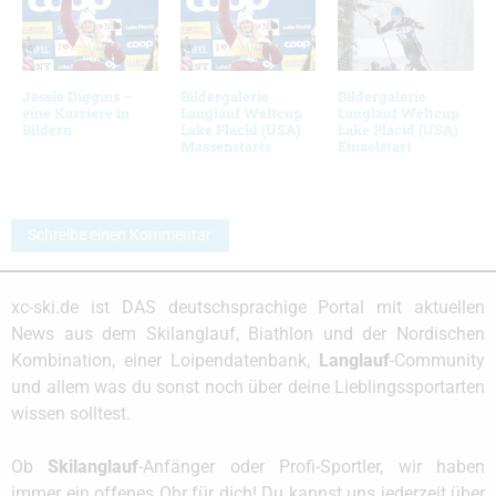
Jessie Diggins –
Bildergalerie
Bildergalerie
eine Karriere in
Langlauf Weltcup
Langlauf Weltcup
Bildern
Lake Placid (USA)
Lake Placid (USA)
Massenstarts
Einzelstart
Schreibe einen Kommentar
xc-ski.de ist DAS deutschsprachige Portal mit aktuellen
News aus dem Skilanglauf, Biathlon und der Nordischen
Kombination, einer Loipendatenbank,
Langlauf
-Community
und allem was du sonst noch über deine Lieblingssportarten
wissen solltest.
Ob
Skilanglauf
-Anfänger oder Profi-Sportler, wir haben
immer ein offenes Ohr für dich! Du kannst uns jederzeit über