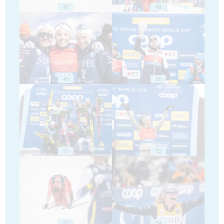
47
48
49
50
51
52
53
54