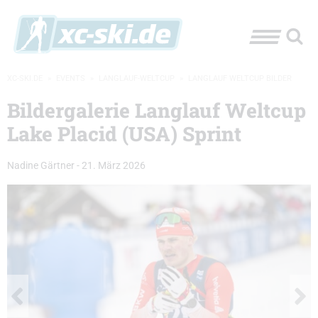
XC-SKI.DE
»
EVENTS
»
LANGLAUF-WELTCUP
»
LANGLAUF WELTCUP BILDER
Bildergalerie Langlauf Weltcup
Lake Placid (USA) Sprint
Nadine Gärtner
-
21. März 2026