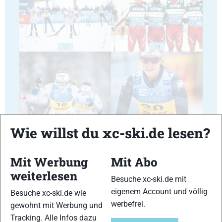
17
18
19
20
Wie willst du xc-ski.de lesen?
Mit Werbung
Mit Abo
weiterlesen
Besuche xc-ski.de mit
21
22
eigenem Account und völlig
Besuche xc-ski.de wie
werbefrei.
gewohnt mit Werbung und
Tracking. Alle Infos dazu