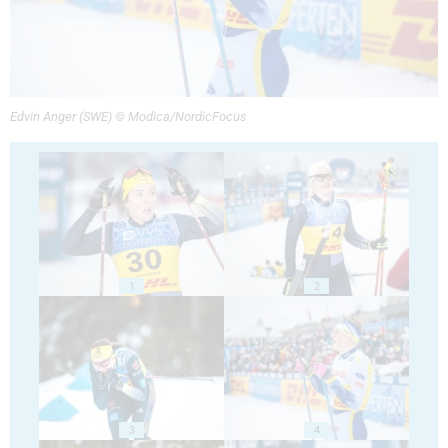
Edvin Anger (SWE) © Modica/NordicFocus
1
2
3
4