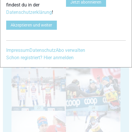
Jetzt abonnieren
findest du in der
Datenschutzerklärung
!
23
24
Akzeptieren und weiter
Impressum
Datenschutz
Abo verwalten
Schon registriert? Hier anmelden
25
26
27
28