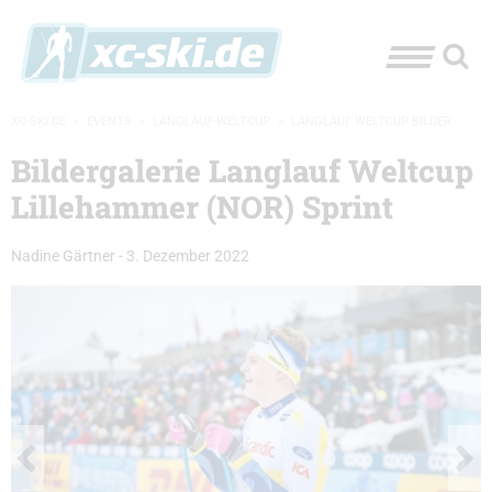
XC-SKI.DE
»
EVENTS
»
LANGLAUF-WELTCUP
»
LANGLAUF WELTCUP BILDER
Bildergalerie Langlauf Weltcup
Lillehammer (NOR) Sprint
Nadine Gärtner
-
3. Dezember 2022