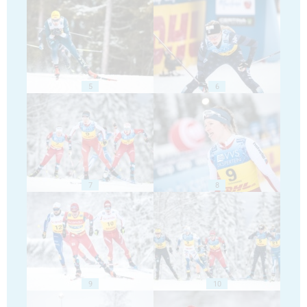
5
6
7
8
9
10