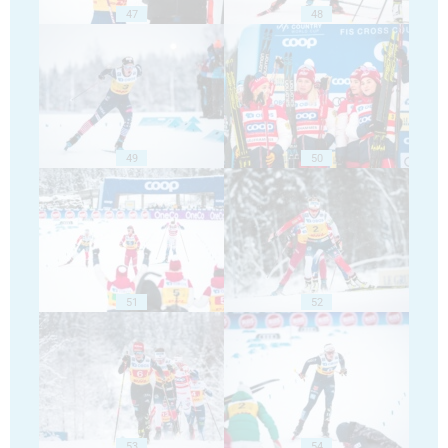
47
48
49
50
51
52
53
54