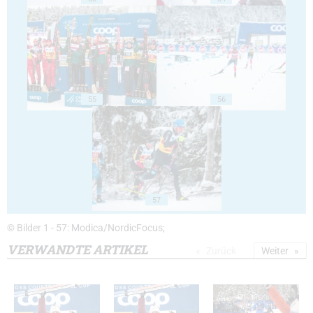
55
56
57
© Bilder 1 - 57: Modica/NordicFocus;
VERWANDTE ARTIKEL
Zurück
Weiter