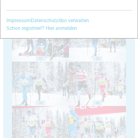
35
36
Impressum
Datenschutz
Abo verwalten
Schon registriert? Hier anmelden
37
38
39
40