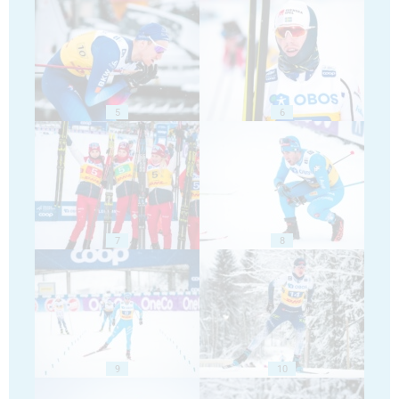
5
6
7
8
9
10