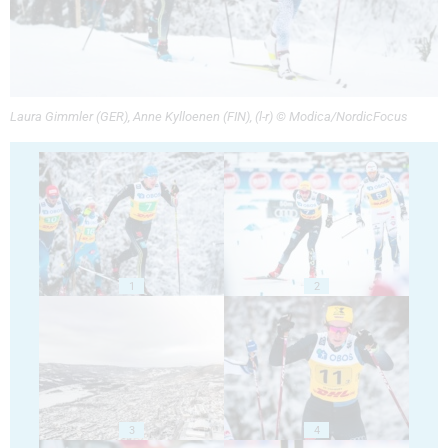
Laura Gimmler (GER), Anne Kylloenen (FIN), (l-r) © Modica/NordicFocus
1
2
3
4