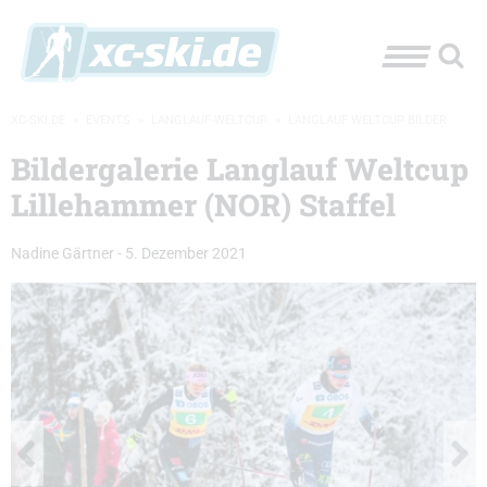
XC-SKI.DE
»
EVENTS
»
LANGLAUF-WELTCUP
»
LANGLAUF WELTCUP BILDER
Bildergalerie Langlauf Weltcup
Lillehammer (NOR) Staffel
Nadine Gärtner
-
5. Dezember 2021