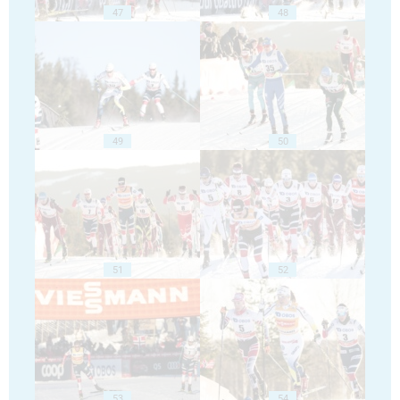
47
48
49
50
51
52
53
54