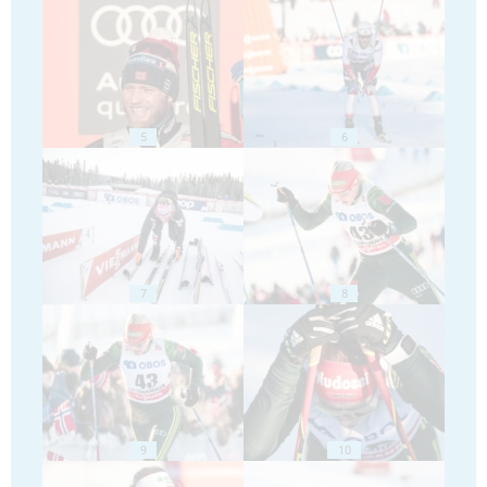
5
6
7
8
9
10