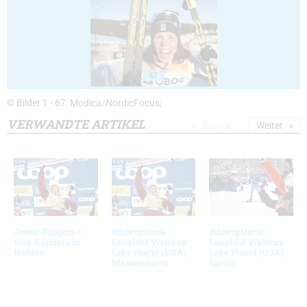
67
© Bilder 1 - 67: Modica/NordicFocus;
VERWANDTE ARTIKEL
Zurück
Weiter
Jessie Diggins –
Bildergalerie
Bildergalerie
eine Karriere in
Langlauf Weltcup
Langlauf Weltcup
Bildern
Lake Placid (USA)
Lake Placid (USA)
Massenstarts
Sprint