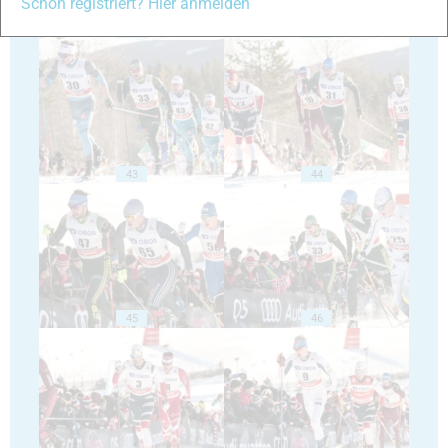
Schon registriert? Hier anmelden
41
42
43
44
45
46