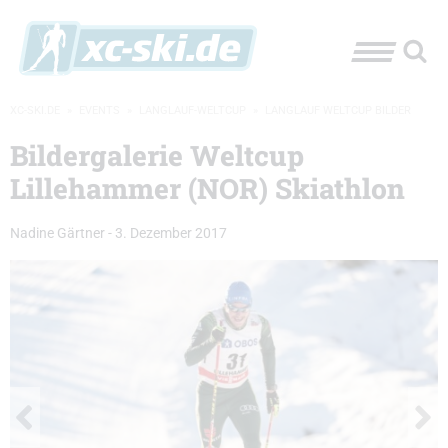
XC-SKI.DE
»
EVENTS
»
LANGLAUF-WELTCUP
»
LANGLAUF WELTCUP BILDER
Bildergalerie Weltcup
Lillehammer (NOR) Skiathlon
Nadine Gärtner
-
3. Dezember 2017