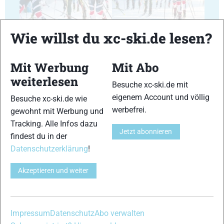
35
36
Wie willst du xc-ski.de lesen?
Mit Werbung
Mit Abo
weiterlesen
Besuche xc-ski.de mit
37
38
eigenem Account und völlig
Besuche xc-ski.de wie
werbefrei.
gewohnt mit Werbung und
Tracking. Alle Infos dazu
Jetzt abonnieren
findest du in der
Datenschutzerklärung
!
39
40
Akzeptieren und weiter
Impressum
Datenschutz
Abo verwalten