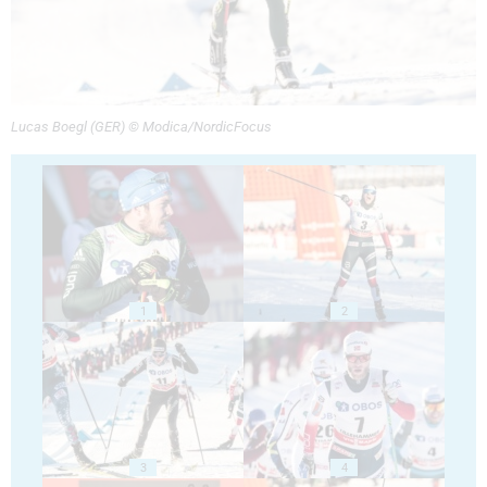
Lucas Boegl (GER) © Modica/NordicFocus
1
2
3
4