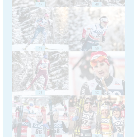
47
48
49
50
51
52
53
54