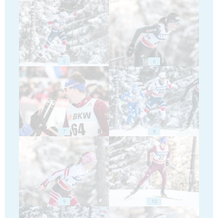
5
6
7
8
9
10