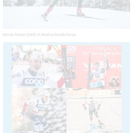
Nicole Fessel (GER) © Modica/NordicFocus
1
2
3
4