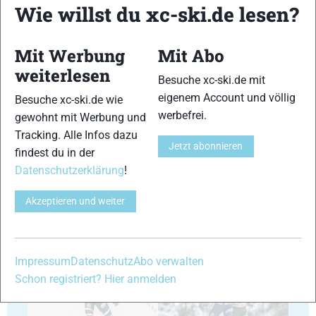
Wie willst du xc-ski.de lesen?
29
30
Mit Werbung
Mit Abo
weiterlesen
Besuche xc-ski.de mit
eigenem Account und völlig
Besuche xc-ski.de wie
werbefrei.
gewohnt mit Werbung und
Tracking. Alle Infos dazu
Jetzt abonnieren
31
32
findest du in der
Datenschutzerklärung
!
Akzeptieren und weiter
33
34
Impressum
Datenschutz
Abo verwalten
Schon registriert? Hier anmelden