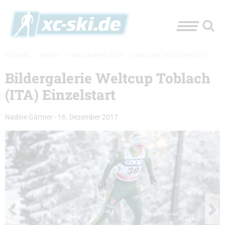
XC-SKI.DE
»
EVENTS
»
LANGLAUF-WELTCUP
»
LANGLAUF WELTCUP BILDER
Bildergalerie Weltcup Toblach
(ITA) Einzelstart
Nadine Gärtner
-
16. Dezember 2017