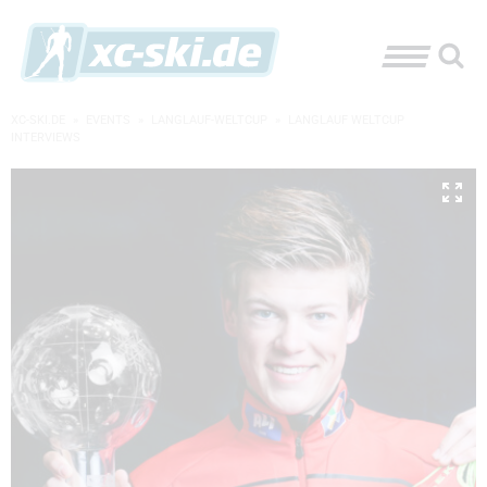
XC-SKI.DE
»
EVENTS
»
LANGLAUF-WELTCUP
»
LANGLAUF WELTCUP
INTERVIEWS