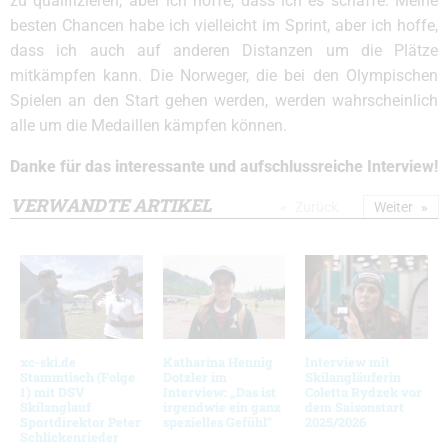
zu qualifizieren, aber ich hoffe, dass ich es schaffe. Meine
besten Chancen habe ich vielleicht im Sprint, aber ich hoffe,
dass ich auch auf anderen Distanzen um die Plätze
mitkämpfen kann. Die Norweger, die bei den Olympischen
Spielen an den Start gehen werden, werden wahrscheinlich
alle um die Medaillen kämpfen können.
Danke für das interessante und aufschlussreiche Interview!
VERWANDTE ARTIKEL
Zurück
Weiter
xc-ski.de
Katharina Hennig
Interview mit
Stammtisch (Folge
Dotzler im
Skilangläuferin
1) mit DSV
Interview: „Das ist
Coletta Rydzek vor
Skilanglauf
irgendwie ein ganz
dem Saisonstart
Sportdirektor Peter
spezielles Gefühl“
2025/2026
Schlickenrieder