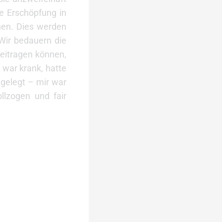
he Erschöpfung in
nnen. Dies werden
Wir bedauern die
eitragen können,
h war krank, hatte
gelegt – mir war
llzogen und fair