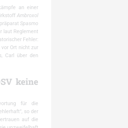
tkämpfe an einer
rkstoff
Ambroxol
spräparat
Spasmo
er laut Reglement
torischer Fehler:
vor Ort nicht zur
, Carl über den
DSV keine
wortung für die
hlerhaft“, so der
Vertrauen auf die
sie unzweifelhaft