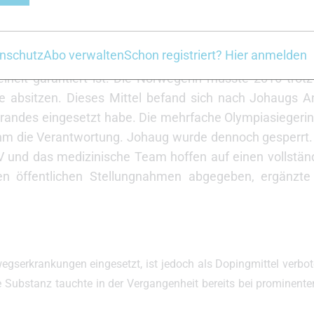
Ausschluss von den Olympischen Winterspielen 2026 gl
ge Thüringerin bedeuten. Bei den Winterspielen 2022 h
nschutz
Abo verwalten
Schon registriert? Hier anmelden
er Fall ähnelt dem Fall von Therese Johaug, welcher zei
eiheit garantiert ist. Die Norwegerin musste 2016 trot
e absitzen. Dieses Mittel befand sich nach Johaugs 
brandes eingesetzt habe. Die mehrfache Olympiasiegeri
hm die Verantwortung. Johaug wurde dennoch gesperrt
SV und das medizinische Team hoffen auf einen vollstän
en öffentlichen Stellungnahmen abgegeben, ergänzte
serkrankungen eingesetzt, ist jedoch als Dopingmittel verbote
e Substanz tauchte in der Vergangenheit bereits bei prominente