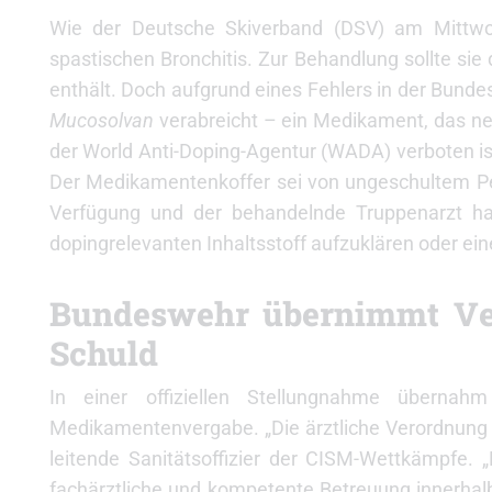
Wie der Deutsche Skiverband (DSV) am Mittwoch
spastischen Bronchitis. Zur Behandlung sollte si
enthält. Doch aufgrund eines Fehlers in der Bun
Mucosolvan
verabreicht – ein Medikament, das 
der World Anti-Doping-Agentur (WADA) verboten is
Der Medikamentenkoffer sei von ungeschultem Pers
Verfügung und der behandelnde Truppenarzt hab
dopingrelevanten Inhaltsstoff aufzuklären oder 
Bundeswehr übernimmt Vera
Schuld
In einer offiziellen Stellungnahme übernah
Medikamentenvergabe.
„Die ärztliche Verordnung
leitende Sanitätsoffizier der CISM-Wettkämpfe. „D
fachärztliche und kompetente Betreuung innerhalb 