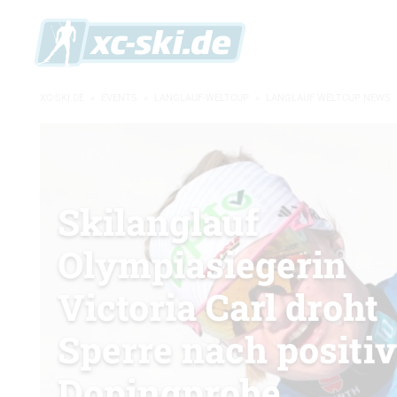
XC-SKI.DE
»
EVENTS
»
LANGLAUF-WELTCUP
»
LANGLAUF WELTCUP NEWS
Skilanglauf
Olympiasiegerin
Victoria Carl droht
Sperre nach positiv
Dopingprobe