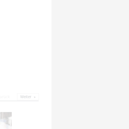
urück
Weiter