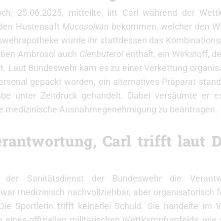
, 25.06.2025, mitteilte, litt Carl während der Wet
e den Hustensaft
Mucosolvan
bekommen, welcher den Wi
deswehrapotheke wurde ihr stattdessen das Kombination
neben Ambroxol auch
Clenbuterol
enthält, ein Wirkstoff, d
t. Laut Bundeswehr kam es zu einer Verkettung organisa
onal gepackt worden, ein alternatives Präparat stand 
e unter Zeitdruck gehandelt. Dabei versäumte er es
eine medizinische Ausnahmegenehmigung zu beantragen.
ntwortung, Carl trifft laut 
m der Sanitätsdienst der Bundeswehr die Verant
 war medizinisch nachvollziehbar, aber organisatorisch fe
ie Sportlerin trifft keinerlei Schuld. Sie handelte im 
eines offiziellen militärischen Wettkampfumfelds, wie 