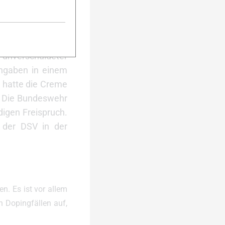
eichkommen – und
atte Carl Gold im
gt, dass auch bei
z unverschuldeter
Angaben in einem
n hatte die Creme
. Die Bundeswehr
digen Freispruch.
 der DSV in der
n. Es ist vor allem
n Dopingfällen auf,