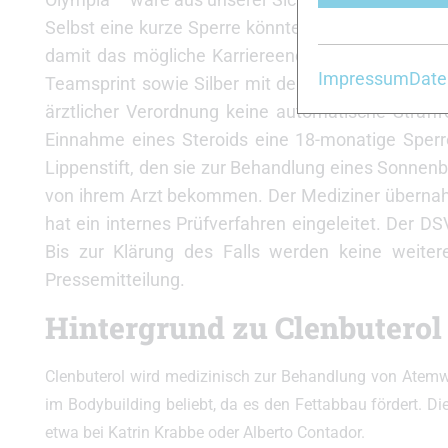
Selbst eine kurze Sperre könnte faktisch einem 
damit das mögliche Karriereende für die 29-jähri
Impressum
Date
Teamsprint sowie Silber mit der Staffel geholt. D
ärztlicher Verordnung keine automatische Straffr
Einnahme eines Steroids eine 18-monatige Sperr
Lippenstift, den sie zur Behandlung eines Sonnen
von ihrem Arzt bekommen. Der Mediziner überna
hat ein internes Prüfverfahren eingeleitet. Der D
Bis zur Klärung des Falls werden keine weiter
Pressemitteilung.
Hintergrund zu Clenbuterol
Clenbuterol wird medizinisch zur Behandlung von Atemweg
im Bodybuilding beliebt, da es den Fettabbau fördert. Di
etwa bei
Katrin Krabbe
oder
Alberto Contador
.