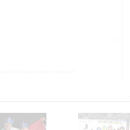
ed by DSV Skilanglauf (@dsv_skilanglauf)
Z