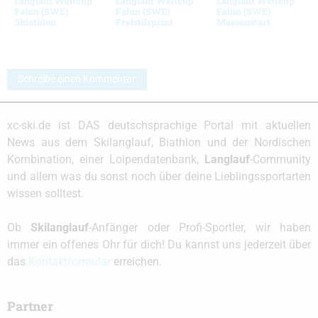
Langlauf Weltcup
Langlauf Weltcup
Langlauf Weltcup
Falun (SWE)
Falun (SWE)
Falun (SWE)
Skiathlon
Freistilsprint
Massenstart
Schreibe einen Kommentar
xc-ski.de ist DAS deutschsprachige Portal mit aktuellen
News aus dem Skilanglauf, Biathlon und der Nordischen
Kombination, einer Loipendatenbank,
Langlauf
-Community
und allem was du sonst noch über deine Lieblingssportarten
wissen solltest.
Ob
Skilanglauf
-Anfänger oder Profi-Sportler, wir haben
immer ein offenes Ohr für dich! Du kannst uns jederzeit über
das
Kontaktformular
erreichen.
Partner