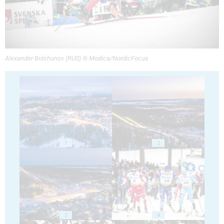
Alexander Bolshunov (RUS) © Modica/NordicFocus
1
2
3
4