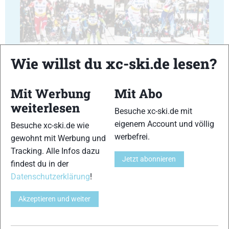
17
18
Wie willst du xc-ski.de lesen?
Mit Werbung
Mit Abo
weiterlesen
Besuche xc-ski.de mit
19
20
eigenem Account und völlig
Besuche xc-ski.de wie
werbefrei.
gewohnt mit Werbung und
Tracking. Alle Infos dazu
Jetzt abonnieren
findest du in der
Datenschutzerklärung
!
21
22
Akzeptieren und weiter