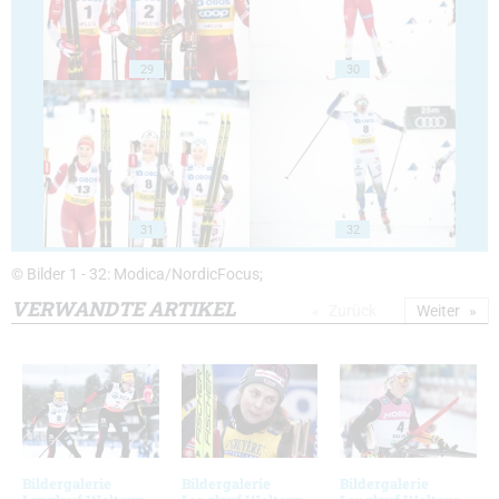
29
30
31
32
© Bilder 1 - 32: Modica/NordicFocus;
VERWANDTE ARTIKEL
Zurück
Weiter
Bildergalerie
Bildergalerie
Bildergalerie