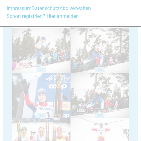
Impressum
Datenschutz
Abo verwalten
Schon registriert? Hier anmelden
23
24
25
26
27
28