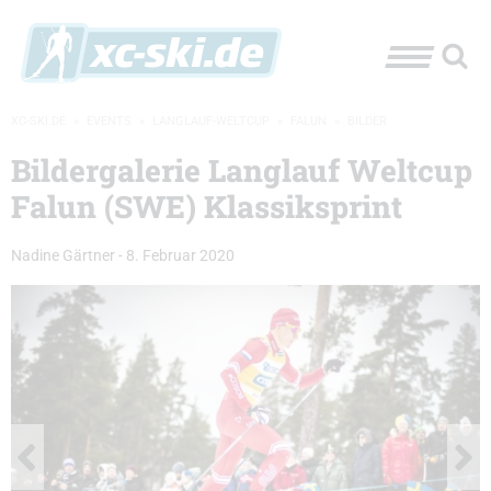
XC-SKI.DE
»
EVENTS
»
LANGLAUF-WELTCUP
»
FALUN
»
BILDER
Bildergalerie Langlauf Weltcup
Falun (SWE) Klassiksprint
Nadine Gärtner
-
8. Februar 2020