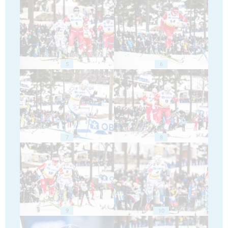
5
6
7
8
9
10