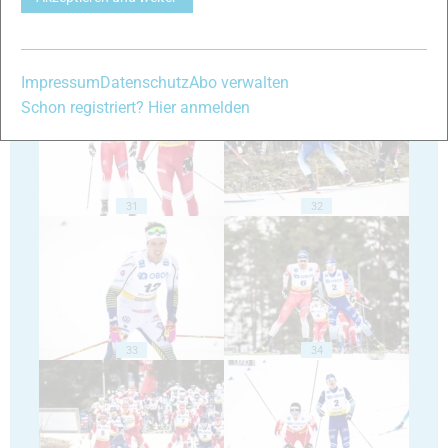
29
30
Impressum
Datenschutz
Abo verwalten
Schon registriert? Hier anmelden
31
32
33
34