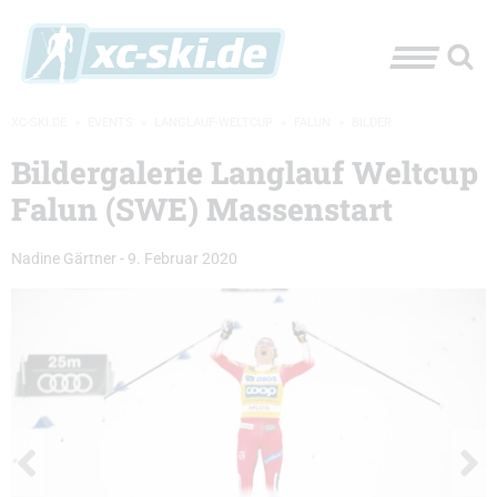
XC-SKI.DE
»
EVENTS
»
LANGLAUF-WELTCUP
»
FALUN
»
BILDER
Bildergalerie Langlauf Weltcup
Falun (SWE) Massenstart
Nadine Gärtner
-
9. Februar 2020