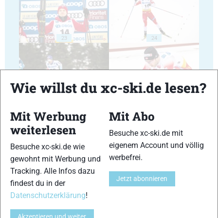
23
24
Wie willst du xc-ski.de lesen?
25
26
Mit Werbung
Mit Abo
weiterlesen
Besuche xc-ski.de mit
eigenem Account und völlig
Besuche xc-ski.de wie
werbefrei.
gewohnt mit Werbung und
Tracking. Alle Infos dazu
Jetzt abonnieren
27
28
findest du in der
Datenschutzerklärung
!
Akzeptieren und weiter