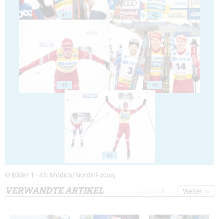
41
42
43
44
45
© Bilder 1 - 45: Modica/NordicFocus;
VERWANDTE ARTIKEL
Zurück
Weiter