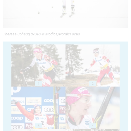
Therese Johaug (NOR) © Modica/NordicFocus
1
2
3
4