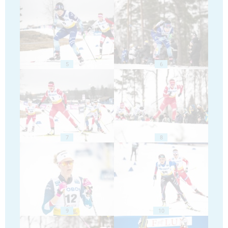
5
6
7
8
9
10