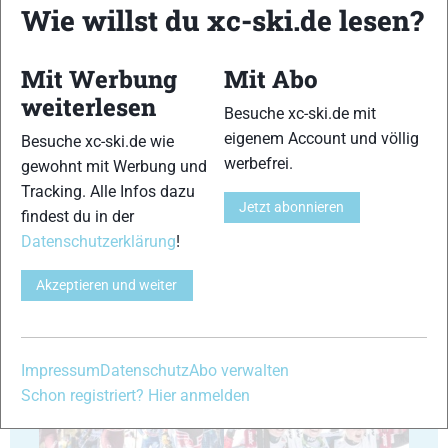
Wie willst du xc-ski.de lesen?
29
30
Mit Werbung
Mit Abo
weiterlesen
Besuche xc-ski.de mit
eigenem Account und völlig
Besuche xc-ski.de wie
werbefrei.
gewohnt mit Werbung und
Tracking. Alle Infos dazu
Jetzt abonnieren
31
32
findest du in der
Datenschutzerklärung
!
Akzeptieren und weiter
33
34
Impressum
Datenschutz
Abo verwalten
Schon registriert? Hier anmelden