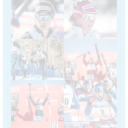
5
6
7
8
9
10