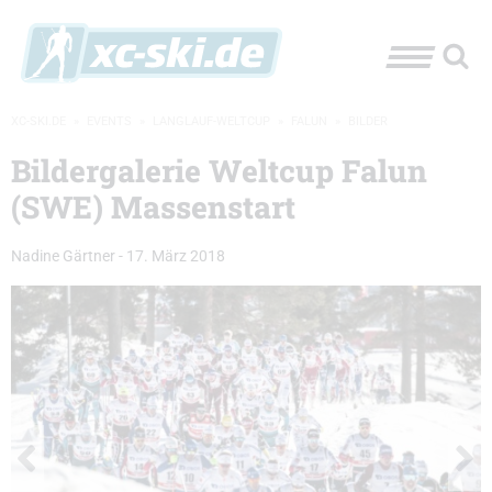
XC-SKI.DE
»
EVENTS
»
LANGLAUF-WELTCUP
»
FALUN
»
BILDER
Bildergalerie Weltcup Falun
(SWE) Massenstart
Nadine Gärtner
-
17. März 2018