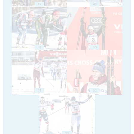
47
48
49
50
51
52
53