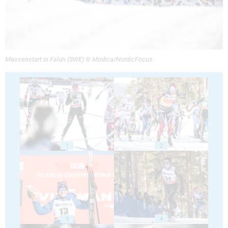
Massenstart in Falun (SWE) © Modica/NordicFocus
1
2
3
4