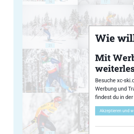
16
17
Wie will
21
22
Mit Wer
weiterle
Besuche xc-ski.
Werbung und Tra
26
27
findest du in de
Akzeptieren und w
31
32