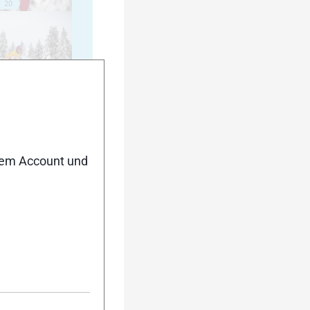
20
25
nem Account und
30
35