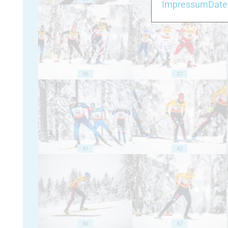
Impressum
Date
36
37
41
42
46
47