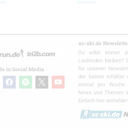
rint
Einzelstart
r
xc-ski.de Newslett
Du willst immer a
Laufenden bleiben? 
für unseren Newslet
de in Social Media
der Saison erhältst
gram
facebook
spotify
x
youtube
einmal pro Woche d
News und Themen in
Einfach hier anmelden