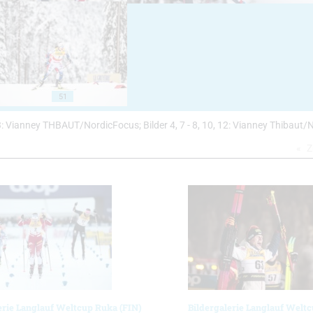
51
, 13: Vianney THBAUT/NordicFocus; Bilder 4, 7 - 8, 10, 12: Vianney Thibaut
Z
erie Langlauf Weltcup Ruka (FIN)
Bildergalerie Langlauf Welt