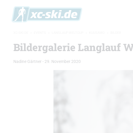
XC-SKI.DE
»
EVENTS
»
LANGLAUF-WELTCUP
»
KUUSAMO
»
BILDER
Bildergalerie Langlauf 
Nadine Gärtner
-
29. November 2020