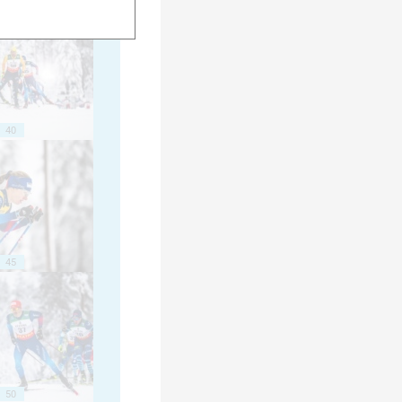
40
45
50