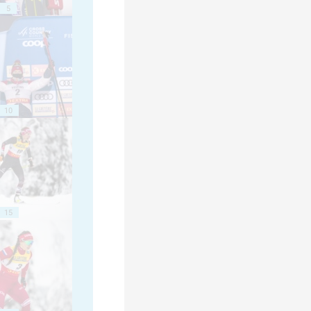
5
10
15