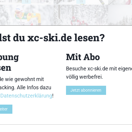
18
19
st du xc-ski.de lesen?
23
24
bung
Mit Abo
sen
Besuche xc-ski.de mit eige
völlig werbefrei.
de wie gewohnt mit
cking. Alle Infos dazu
28
29
Jetzt abonnieren
r
Datenschutzerklärung
!
eiter
33
34