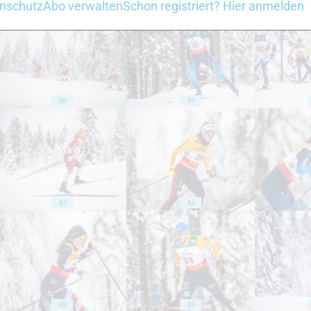
nschutz
Abo verwalten
Schon registriert? Hier anmelden
38
39
43
44
48
49