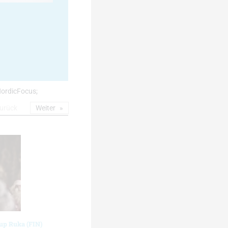
/NordicFocus;
urück
Weiter
cup Ruka (FIN)