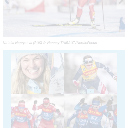
Natalia Nepryaeva (RUS) © Vianney THIBAUT/NordicFocus
1
2