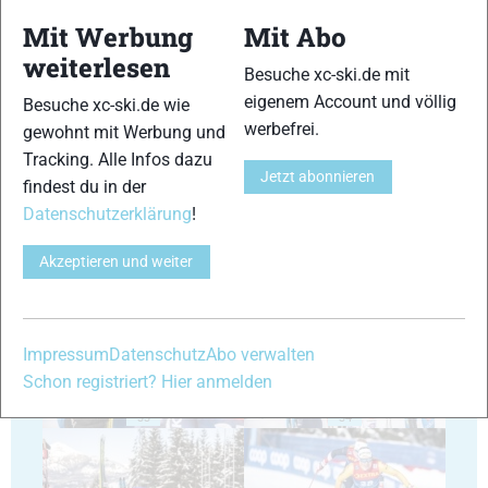
Mit Werbung
Mit Abo
weiterlesen
Besuche xc-ski.de mit
eigenem Account und völlig
Besuche xc-ski.de wie
29
30
werbefrei.
gewohnt mit Werbung und
Tracking. Alle Infos dazu
Jetzt abonnieren
findest du in der
Datenschutzerklärung
!
Akzeptieren und weiter
31
32
Impressum
Datenschutz
Abo verwalten
Schon registriert? Hier anmelden
33
34