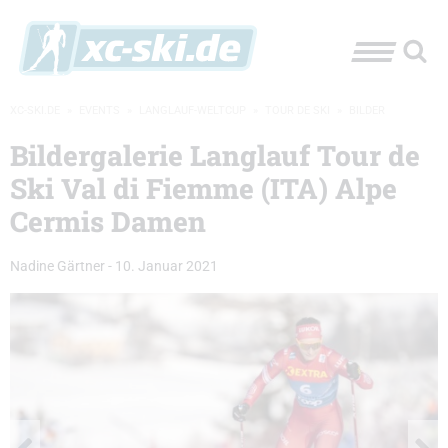
XC-SKI.DE
»
EVENTS
»
LANGLAUF-WELTCUP
»
TOUR DE SKI
»
BILDER
Bildergalerie Langlauf Tour de
Ski Val di Fiemme (ITA) Alpe
Cermis Damen
Nadine Gärtner
-
10. Januar 2021