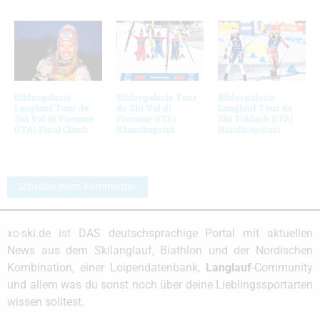
Bildergalerie
Bildergalerie Tour
Bildergalerie
Langlauf Tour de
de Ski Val di
Langlauf Tour de
Ski Val di Fiemme
Fiemme (ITA)
Ski Toblach (ITA)
(ITA) Final Climb
Klassiksprint
Handicapstart
Schreibe einen Kommentar
xc-ski.de ist DAS deutschsprachige Portal mit aktuellen
News aus dem Skilanglauf, Biathlon und der Nordischen
Kombination, einer Loipendatenbank,
Langlauf
-Community
und allem was du sonst noch über deine Lieblingssportarten
wissen solltest.