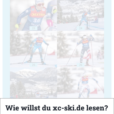
23
24
25
26
27
28
Wie willst du xc-ski.de lesen?