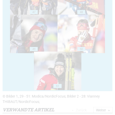
47
48
49
50
51
© Bilder 1, 29 - 51: Modica/NordicFocus; Bilder 2 - 28: Vianney
THIBAUT/NordicFocus;
VERWANDTE ARTIKEL
Zurück
Weiter