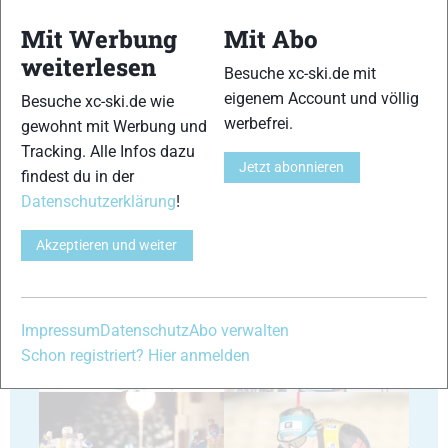
Mit Werbung
Mit Abo
weiterlesen
Besuche xc-ski.de mit
17
18
eigenem Account und völlig
Besuche xc-ski.de wie
werbefrei.
gewohnt mit Werbung und
Tracking. Alle Infos dazu
Jetzt abonnieren
findest du in der
Datenschutzerklärung
!
19
20
Akzeptieren und weiter
Impressum
Datenschutz
Abo verwalten
Schon registriert? Hier anmelden
21
22