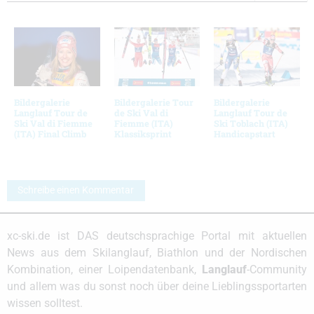
Bildergalerie
Bildergalerie Tour
Bildergalerie
Langlauf Tour de
de Ski Val di
Langlauf Tour de
Ski Val di Fiemme
Fiemme (ITA)
Ski Toblach (ITA)
(ITA) Final Climb
Klassiksprint
Handicapstart
Schreibe einen Kommentar
xc-ski.de ist DAS deutschsprachige Portal mit aktuellen
News aus dem Skilanglauf, Biathlon und der Nordischen
Kombination, einer Loipendatenbank,
Langlauf
-Community
und allem was du sonst noch über deine Lieblingssportarten
wissen solltest.