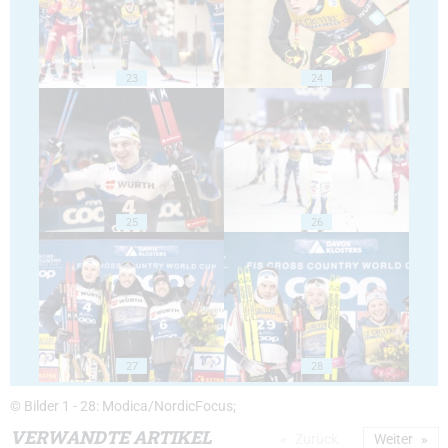
23
24
25
26
27
28
© Bilder 1 - 28: Modica/NordicFocus;
VERWANDTE ARTIKEL
Zurück
Weiter