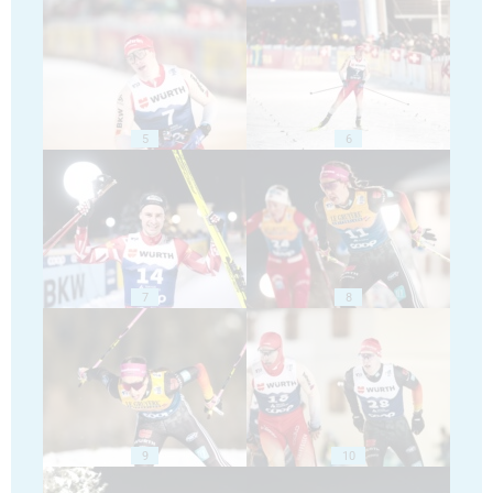
5
6
7
8
9
10