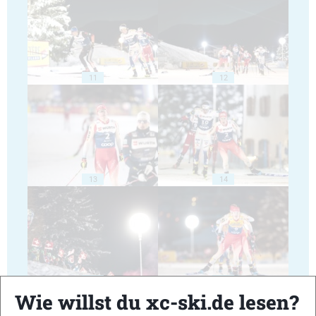
11
12
13
14
15
16
Wie willst du xc-ski.de lesen?