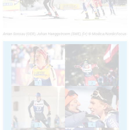
Anian Sossau (GER), Johan Haeggstroem (SWE), (l-r) © Modica/NordicFocus
1
2
3
4