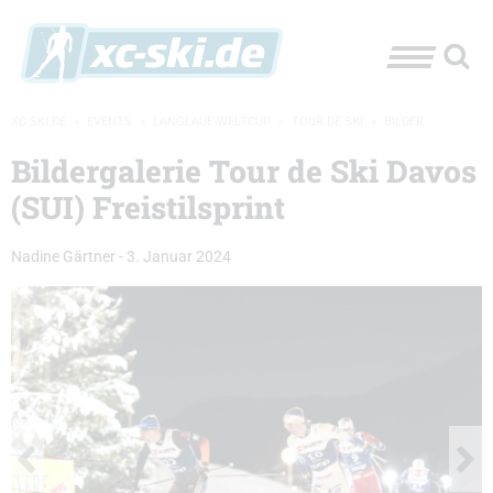
XC-SKI.DE
»
EVENTS
»
LANGLAUF-WELTCUP
»
TOUR DE SKI
»
BILDER
Bildergalerie Tour de Ski Davos
(SUI) Freistilsprint
Nadine Gärtner
-
3. Januar 2024