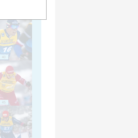
35
40
45