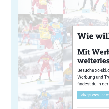
16
17
Wie will
21
22
Mit Wer
weiterle
Besuche xc-ski.
Werbung und Tra
26
27
findest du in de
Akzeptieren und w