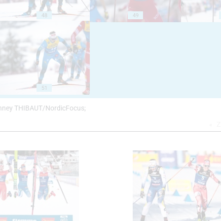
48
49
51
 Vianney THIBAUT/NordicFocus;
Z