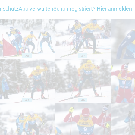
nschutz
Abo verwalten
Schon registriert? Hier anmelden
33
34
38
39
43
44