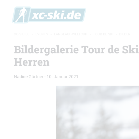
XC-SKI.DE
»
EVENTS
»
LANGLAUF-WELTCUP
»
TOUR DE SKI
»
BILDER
Bildergalerie Tour de Sk
Herren
Nadine Gärtner
-
10. Januar 2021