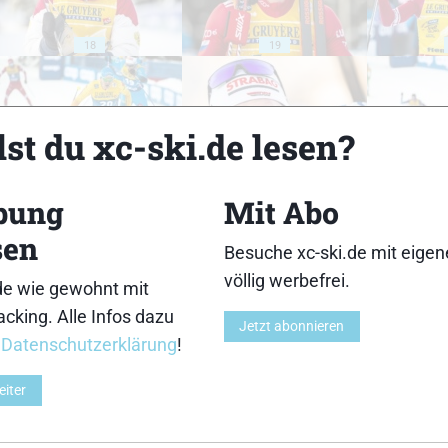
18
19
st du xc-ski.de lesen?
23
24
bung
Mit Abo
sen
Besuche xc-ski.de mit eige
völlig werbefrei.
de wie gewohnt mit
cking. Alle Infos dazu
Jetzt abonnieren
28
29
r
Datenschutzerklärung
!
eiter