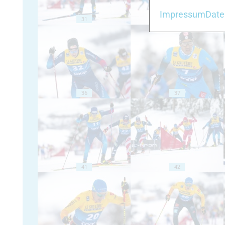
Impressum
Date
31
32
36
37
41
42