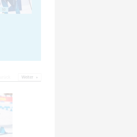
50
urück
Weiter