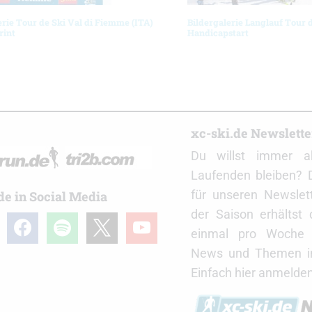
erie Tour de Ski Val di Fiemme (ITA)
Bildergalerie Langlauf Tour 
rint
Handicapstart
r
xc-ski.de Newslett
Du willst immer a
Laufenden bleiben? 
für unseren Newslet
de in Social Media
der Saison erhältst
gram
facebook
spotify
x
youtube
einmal pro Woche d
News und Themen in
Einfach hier anmelden