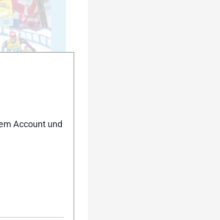
20
25
nem Account und
30