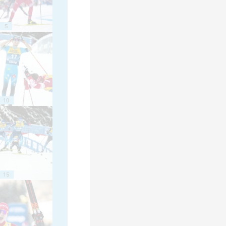
5
10
15