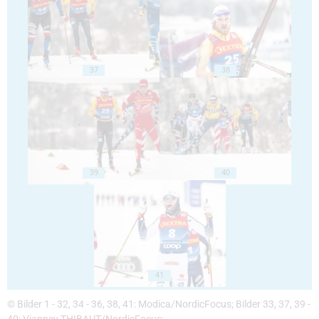
37
38
39
40
41
© Bilder 1 - 32, 34 - 36, 38, 41: Modica/NordicFocus; Bilder 33, 37, 39 -