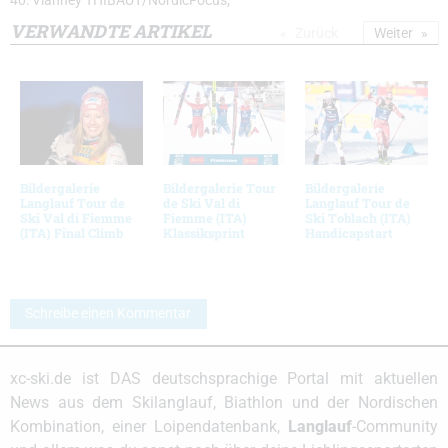
40: Vianney THIBAUT/NordicFocus;
VERWANDTE ARTIKEL
Zurück
Weiter
Bildergalerie
Bildergalerie Tour
Bildergalerie
Langlauf Tour de
de Ski Val di
Langlauf Tour de
Ski Val di Fiemme
Fiemme (ITA)
Ski Toblach (ITA)
(ITA) Final Climb
Klassiksprint
Handicapstart
Schreibe einen Kommentar
xc-ski.de ist DAS deutschsprachige Portal mit aktuellen
News aus dem Skilanglauf, Biathlon und der Nordischen
Kombination, einer Loipendatenbank,
Langlauf
-Community