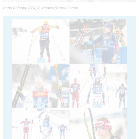
Dario Cologna (SUI) © Modica/NordicFocus
1
2
3
4