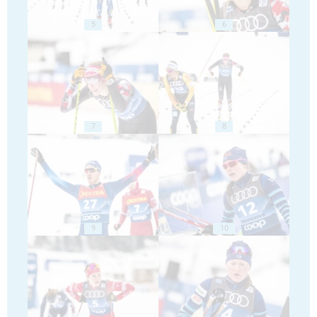
5
6
7
8
9
10