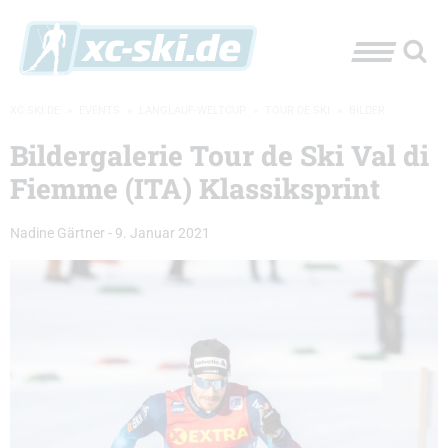
XC-SKI.DE
»
EVENTS
»
LANGLAUF-WELTCUP
»
TOUR DE SKI
»
BILDER
Bildergalerie Tour de Ski Val di
Fiemme (ITA) Klassiksprint
Nadine Gärtner
-
9. Januar 2021