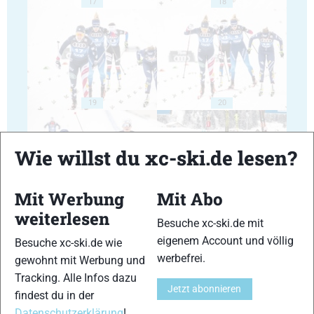
17
18
19
20
Wie willst du xc-ski.de lesen?
Mit Werbung
Mit Abo
21
22
weiterlesen
Besuche xc-ski.de mit
eigenem Account und völlig
Besuche xc-ski.de wie
werbefrei.
gewohnt mit Werbung und
Tracking. Alle Infos dazu
Jetzt abonnieren
findest du in der
23
24
Datenschutzerklärung
!