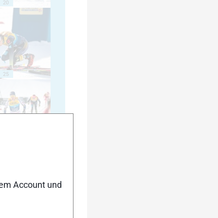
20
25
30
nem Account und
35