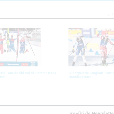
Z
erie Tour de Ski Val di Fiemme (ITA)
Bildergalerie Langlauf Tour 
rint
Handicapstart
r
xc-ski.de Newslett