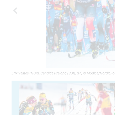
Erik Valnes (NOR), Candide Pralong (SUI), (l-r) © Modica/NordicF