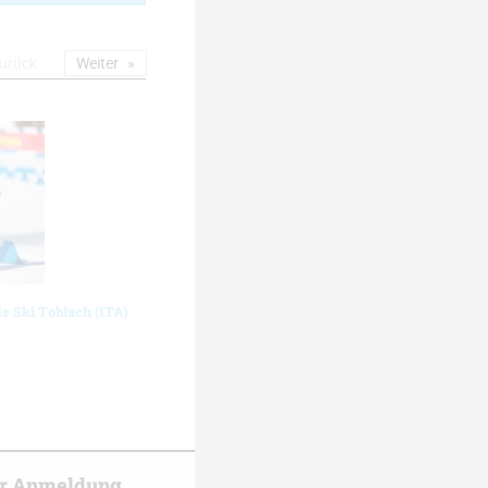
urück
Weiter
de Ski Toblach (ITA)
er Anmeldung