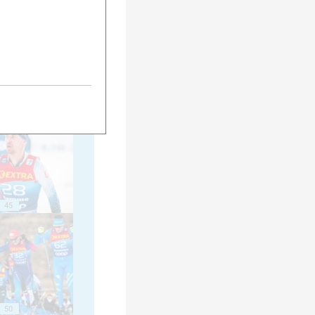
40
45
50