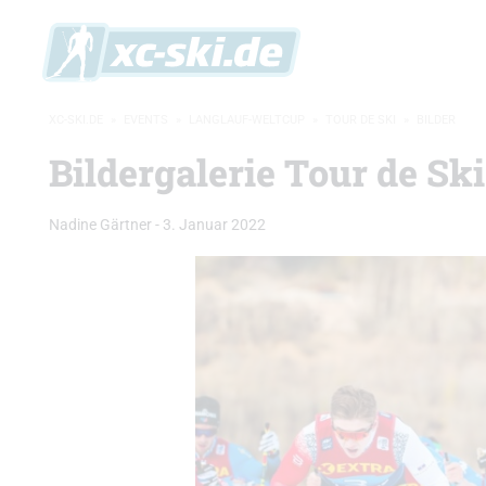
XC-SKI.DE
»
EVENTS
»
LANGLAUF-WELTCUP
»
TOUR DE SKI
»
BILDER
Bildergalerie Tour de Sk
Nadine Gärtner
-
3. Januar 2022