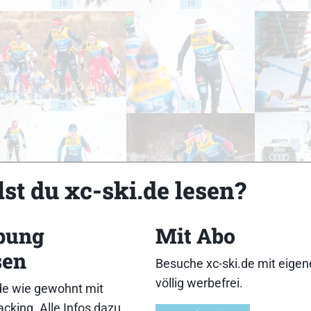
18
19
23
24
st du xc-ski.de lesen?
28
29
bung
Mit Abo
sen
Besuche xc-ski.de mit eige
völlig werbefrei.
de wie gewohnt mit
cking. Alle Infos dazu
33
34