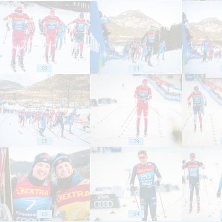
53
54
58
59
63
64