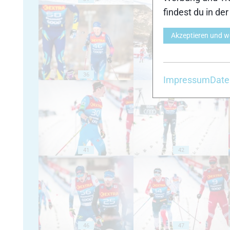
findest du in de
Akzeptieren und w
36
37
Impressum
Date
41
42
46
47