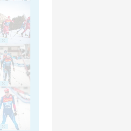
55
60
65