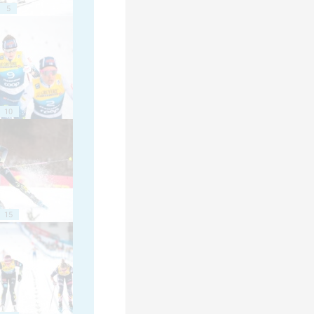
5
10
15