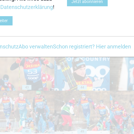
Jetzt abonnieren
r
Datenschutzerklärung
!
eiter
38
39
nschutz
Abo verwalten
Schon registriert? Hier anmelden
43
44
48
49