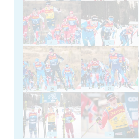
51
52
56
57
61
62