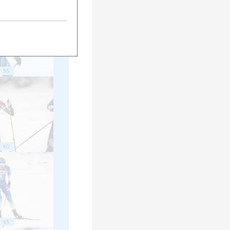
55
60
65