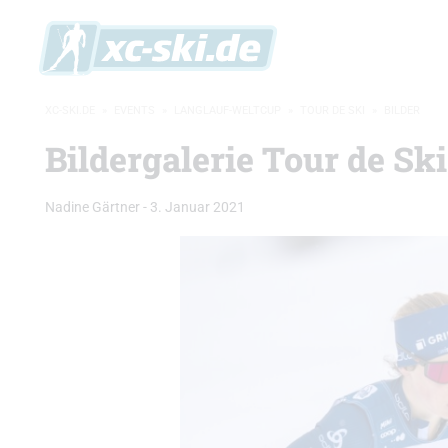
XC-SKI.DE
»
EVENTS
»
LANGLAUF-WELTCUP
»
TOUR DE SKI
»
BILDER
Bildergalerie Tour de Sk
Nadine Gärtner
-
3. Januar 2021