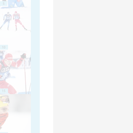
5
10
15