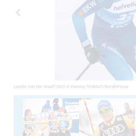
Laurien Van Der Graaff (SUI) © Vianney THIBAUT/NordicFocus