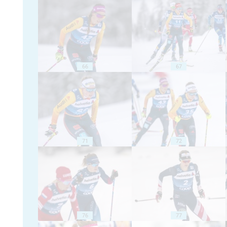
66
67
71
72
76
77