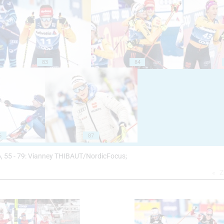
83
84
6
87
 46, 55 - 79: Vianney THIBAUT/NordicFocus;
Z