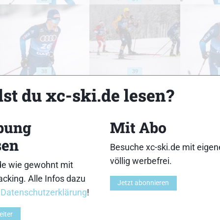
38
39
st du xc-ski.de lesen?
bung
Mit Abo
sen
43
44
Besuche xc-ski.de mit eige
völlig werbefrei.
de wie gewohnt mit
cking. Alle Infos dazu
Jetzt abonnieren
r
Datenschutzerklärung
!
eiter
48
49