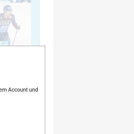
40
45
nem Account und
50