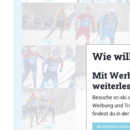
36
37
Wie will
Mit Wer
weiterle
41
42
Besuche xc-ski.
Werbung und Tra
findest du in de
Akzeptieren und w
46
47