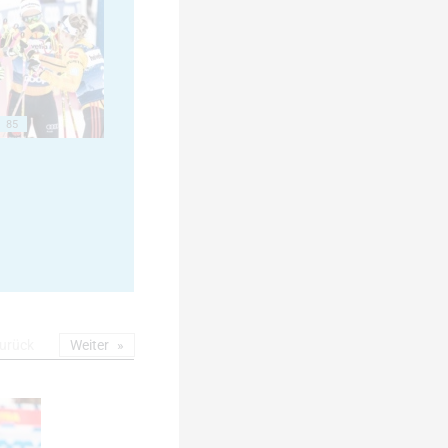
85
urück
Weiter