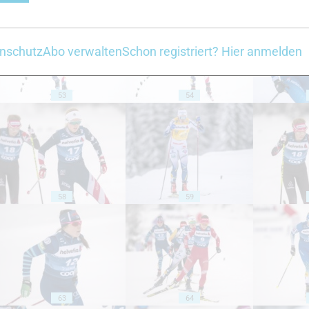
nschutz
Abo verwalten
Schon registriert? Hier anmelden
53
54
58
59
63
64