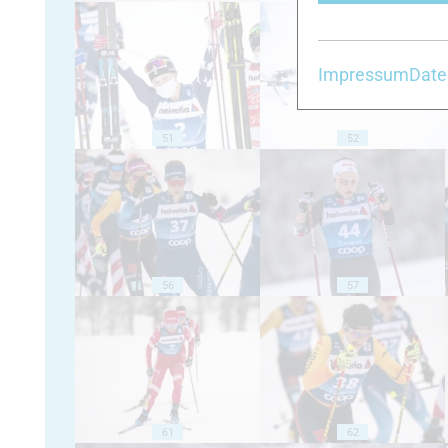
Impressum
Date
51
52
56
57
61
62