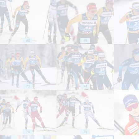
68
69
73
74
78
79