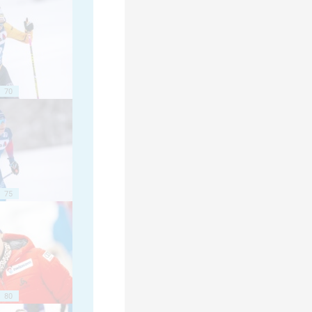
70
75
80