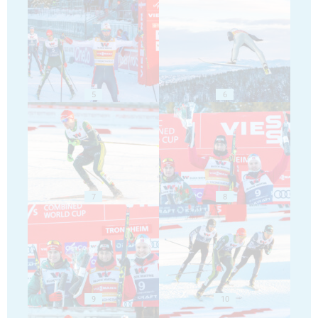
5
6
7
8
9
10