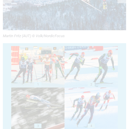
Martin Fritz (AUT) © Volk/NordicFocus
1
2
3
4