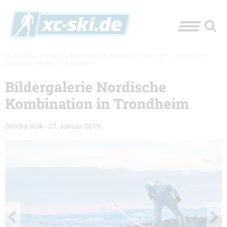
XC-SKI.DE
»
EVENTS
»
NORDISCHE KOMBINATION WELTCUP
»
NORDISCHE
KOMBINATION WELTCUP BILDER
Bildergalerie Nordische
Kombination in Trondheim
Sandra Volk
-
27. Januar 2019