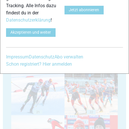
Tracking. Alle Infos dazu
Jetzt abonnieren
findest du in der
Datenschutzerklärung
!
17
18
Akzeptieren und weiter
Impressum
Datenschutz
Abo verwalten
Schon registriert? Hier anmelden
19
20
21
22