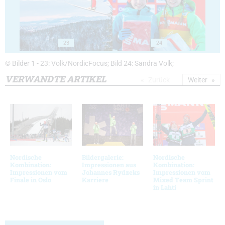
23
24
© Bilder 1 - 23: Volk/NordicFocus; Bild 24: Sandra Volk;
VERWANDTE ARTIKEL
Zurück
Weiter
Nordische
Bildergalerie:
Nordische
Kombination:
Impressionen aus
Kombination:
Impressionen vom
Johannes Rydzeks
Impressionen vom
Finale in Oslo
Karriere
Mixed Team Sprint
in Lahti