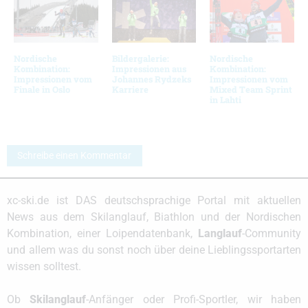
Nordische
Bildergalerie:
Nordische
Kombination:
Impressionen aus
Kombination:
Impressionen vom
Johannes Rydzeks
Impressionen vom
Finale in Oslo
Karriere
Mixed Team Sprint
in Lahti
Schreibe einen Kommentar
xc-ski.de ist DAS deutschsprachige Portal mit aktuellen
News aus dem Skilanglauf, Biathlon und der Nordischen
Kombination, einer Loipendatenbank,
Langlauf
-Community
und allem was du sonst noch über deine Lieblingssportarten
wissen solltest.
Ob
Skilanglauf
-Anfänger oder Profi-Sportler, wir haben