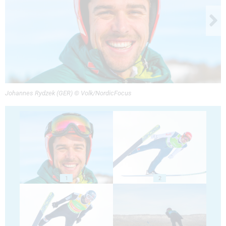
Johannes Rydzek (GER) © Volk/NordicFocus
1
2