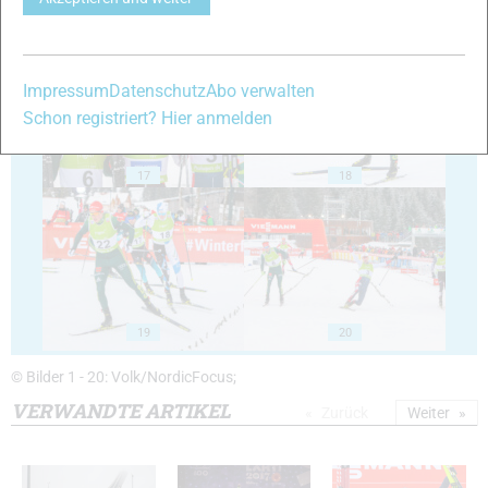
15
16
Impressum
Datenschutz
Abo verwalten
Schon registriert? Hier anmelden
17
18
19
20
© Bilder 1 - 20: Volk/NordicFocus;
VERWANDTE ARTIKEL
Zurück
Weiter