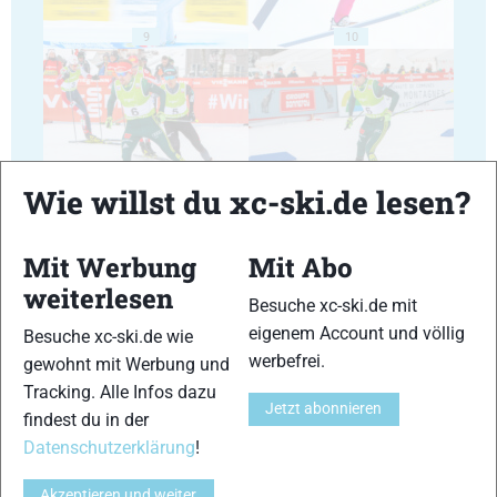
9
10
Wie willst du xc-ski.de lesen?
11
12
Mit Werbung
Mit Abo
weiterlesen
Besuche xc-ski.de mit
eigenem Account und völlig
Besuche xc-ski.de wie
13
14
werbefrei.
gewohnt mit Werbung und
Tracking. Alle Infos dazu
Jetzt abonnieren
findest du in der
Datenschutzerklärung
!
Akzeptieren und weiter