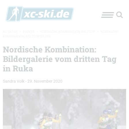
XC-SKI.DE
»
EVENTS
»
NORDISCHE KOMBINATION WELTCUP
»
NORDISCHE
KOMBINATION WELTCUP BILDER
Nordische Kombination:
Bildergalerie vom dritten Tag
in Ruka
Sandra Volk
-
29. November 2020