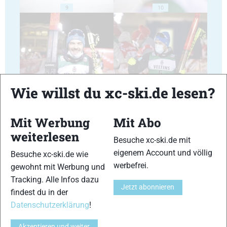
9
10
11
12
Wie willst du xc-ski.de lesen?
Mit Werbung
Mit Abo
weiterlesen
Besuche xc-ski.de mit
eigenem Account und völlig
Besuche xc-ski.de wie
13
14
werbefrei.
gewohnt mit Werbung und
Tracking. Alle Infos dazu
Jetzt abonnieren
findest du in der
Datenschutzerklärung
!
Akzeptieren und weiter
15
16