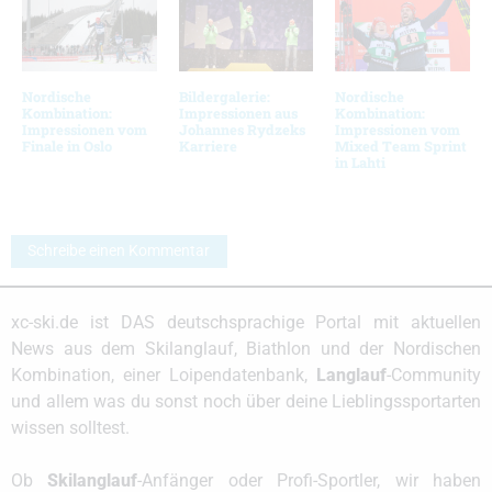
Nordische
Bildergalerie:
Nordische
Kombination:
Impressionen aus
Kombination:
Impressionen vom
Johannes Rydzeks
Impressionen vom
Finale in Oslo
Karriere
Mixed Team Sprint
in Lahti
Schreibe einen Kommentar
xc-ski.de ist DAS deutschsprachige Portal mit aktuellen
News aus dem Skilanglauf, Biathlon und der Nordischen
Kombination, einer Loipendatenbank,
Langlauf
-Community
und allem was du sonst noch über deine Lieblingssportarten
wissen solltest.
Ob
Skilanglauf
-Anfänger oder Profi-Sportler, wir haben