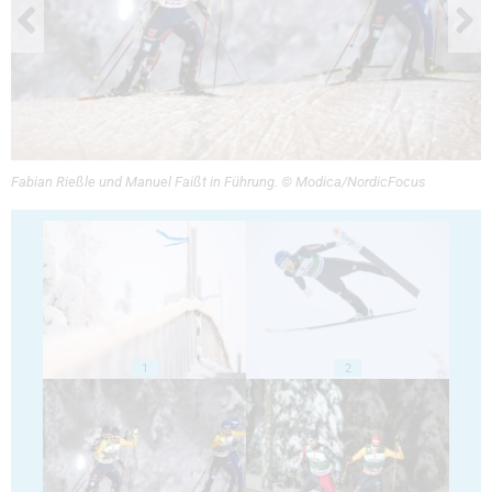
Fabian Rießle und Manuel Faißt in Führung. © Modica/NordicFocus
1
2