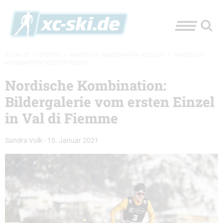
XC-SKI.DE
»
EVENTS
»
NORDISCHE KOMBINATION WELTCUP
»
NORDISCHE
KOMBINATION WELTCUP BILDER
Nordische Kombination:
Bildergalerie vom ersten Einzel
in Val di Fiemme
Sandra Volk
-
15. Januar 2021