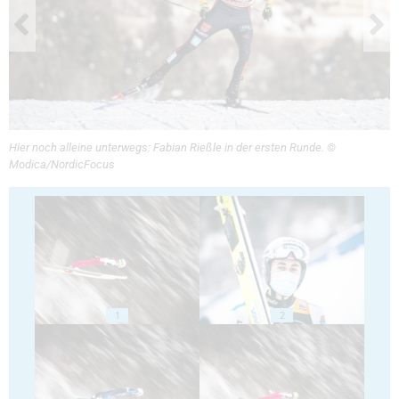
Hier noch alleine unterwegs: Fabian Rießle in der ersten Runde. ©
Modica/NordicFocus
1
2