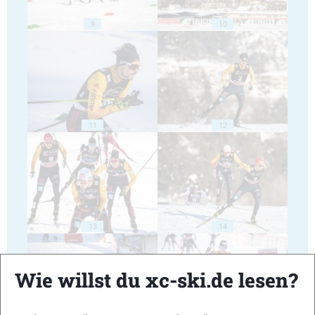
9
10
11
12
13
14
Wie willst du xc-ski.de lesen?