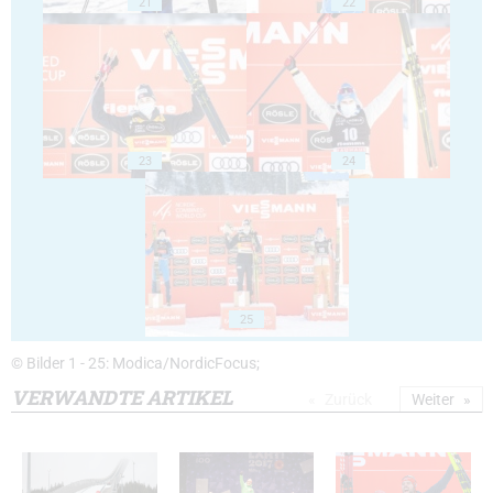
21
22
23
24
25
© Bilder 1 - 25: Modica/NordicFocus;
VERWANDTE ARTIKEL
Zurück
Weiter