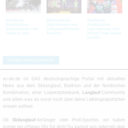
Nordische
Bildergalerie:
Nordische
Kombination:
Impressionen aus
Kombination:
Impressionen vom
Johannes Rydzeks
Impressionen vom
Finale in Oslo
Karriere
Mixed Team Sprint
in Lahti
Schreibe einen Kommentar
xc-ski.de ist DAS deutschsprachige Portal mit aktuellen
News aus dem Skilanglauf, Biathlon und der Nordischen
Kombination, einer Loipendatenbank,
Langlauf
-Community
und allem was du sonst noch über deine Lieblingssportarten
wissen solltest.
Ob
Skilanglauf
-Anfänger oder Profi-Sportler, wir haben
immer ein offenes Ohr für dich! Du kannst uns jederzeit über