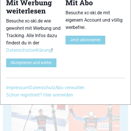
Mit Werbung
Mit Abo
15
16
weiterlesen
Besuche xc-ski.de mit
eigenem Account und völlig
Besuche xc-ski.de wie
werbefrei.
gewohnt mit Werbung und
Tracking. Alle Infos dazu
Jetzt abonnieren
findest du in der
17
18
Datenschutzerklärung
!
Akzeptieren und weiter
Impressum
Datenschutz
Abo verwalten
19
20
Schon registriert? Hier anmelden