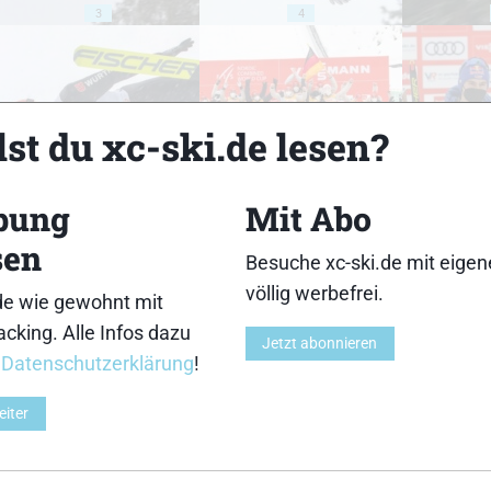
3
4
st du xc-ski.de lesen?
8
9
bung
Mit Abo
sen
Besuche xc-ski.de mit eige
völlig werbefrei.
de wie gewohnt mit
cking. Alle Infos dazu
13
14
Jetzt abonnieren
r
Datenschutzerklärung
!
eiter