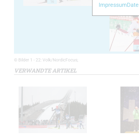
16
17
Impressum
Date
2
© Bilder 1 - 22: Volk/NordicFocus;
VERWANDTE ARTIKEL