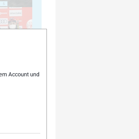
5
10
nem Account und
15