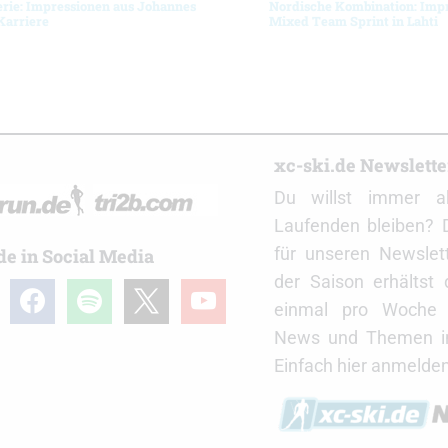
erie: Impressionen aus Johannes
Nordische Kombination: Imp
Karriere
Mixed Team Sprint in Lahti
r
xc-ski.de Newslett
Du willst immer a
Laufenden bleiben? 
für unseren Newslet
de in Social Media
der Saison erhältst
gram
facebook
spotify
x
youtube
einmal pro Woche d
News und Themen in
Einfach hier anmelden