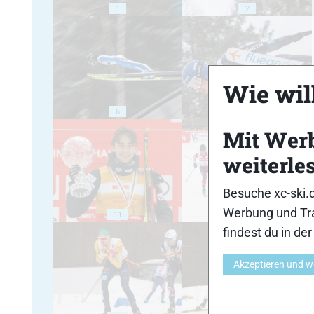
1
2
Wie will
6
7
Mit Wer
weiterle
Besuche xc-ski.
Werbung und Tra
11
12
findest du in de
Akzeptieren und w