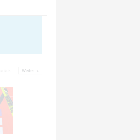
20
urück
Weiter