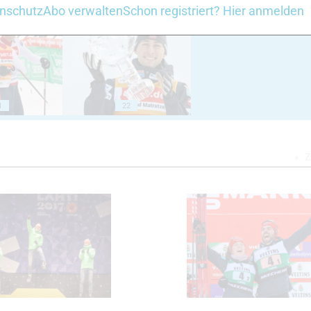
18
19
nschutz
Abo verwalten
Schon registriert? Hier anmelden
1
22
Z