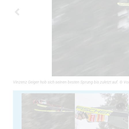
Vinzenz Geiger hob sich seinen besten Sprung bis zuletzt auf. © V