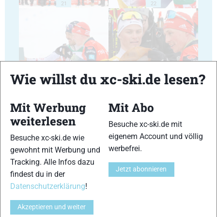
21
22
23
24
Wie willst du xc-ski.de lesen?
Mit Werbung
Mit Abo
weiterlesen
Besuche xc-ski.de mit
eigenem Account und völlig
Besuche xc-ski.de wie
25
26
werbefrei.
gewohnt mit Werbung und
Tracking. Alle Infos dazu
Jetzt abonnieren
findest du in der
Datenschutzerklärung
!
Akzeptieren und weiter
27
28