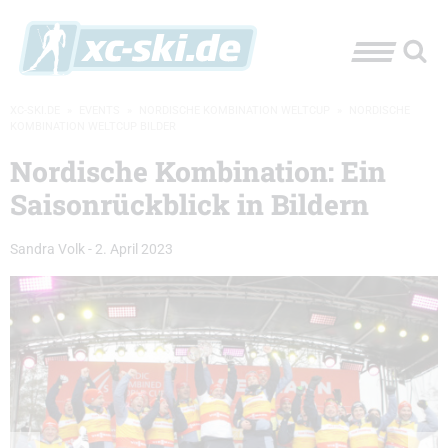
XC-SKI.DE
»
EVENTS
»
NORDISCHE KOMBINATION WELTCUP
»
NORDISCHE
KOMBINATION WELTCUP BILDER
Nordische Kombination: Ein
Saisonrückblick in Bildern
Sandra Volk
-
2. April 2023