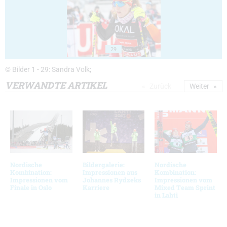
29
© Bilder 1 - 29: Sandra Volk;
VERWANDTE ARTIKEL
Zurück
Weiter
Nordische
Bildergalerie:
Nordische
Kombination:
Impressionen aus
Kombination:
Impressionen vom
Johannes Rydzeks
Impressionen vom
Finale in Oslo
Karriere
Mixed Team Sprint
in Lahti