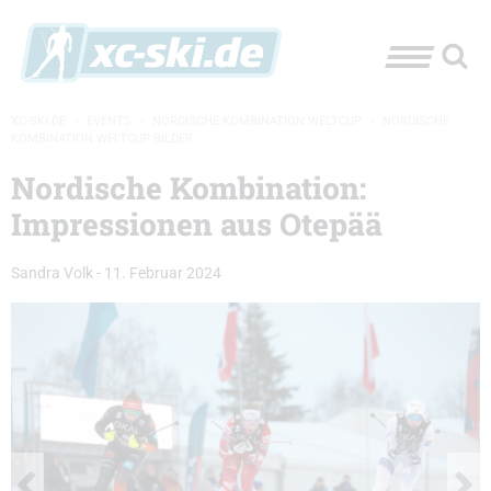
XC-SKI.DE
»
EVENTS
»
NORDISCHE KOMBINATION WELTCUP
»
NORDISCHE
KOMBINATION WELTCUP BILDER
Nordische Kombination:
Impressionen aus Otepää
Sandra Volk
-
11. Februar 2024