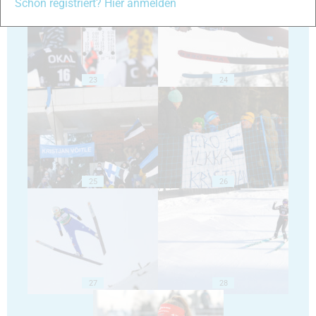
Schon registriert? Hier anmelden
23
24
25
26
27
28