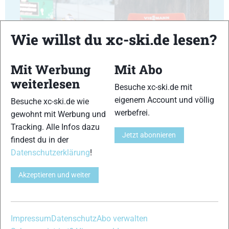
Wie willst du xc-ski.de lesen?
Mit Werbung
Mit Abo
17
18
weiterlesen
Besuche xc-ski.de mit
eigenem Account und völlig
Besuche xc-ski.de wie
werbefrei.
gewohnt mit Werbung und
Tracking. Alle Infos dazu
Jetzt abonnieren
findest du in der
19
20
Datenschutzerklärung
!
Akzeptieren und weiter
21
22
Impressum
Datenschutz
Abo verwalten