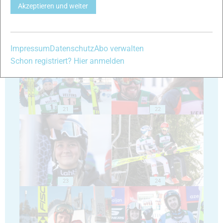
Akzeptieren und weiter
19
20
Impressum
Datenschutz
Abo verwalten
Schon registriert? Hier anmelden
21
22
23
24