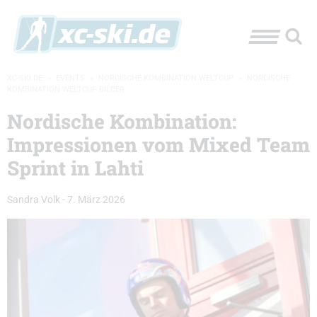
XC-SKI.DE
»
EVENTS
»
NORDISCHE KOMBINATION WELTCUP
»
NORDISCHE
KOMBINATION WELTCUP BILDER
Nordische Kombination:
Impressionen vom Mixed Team
Sprint in Lahti
Sandra Volk
-
7. März 2026