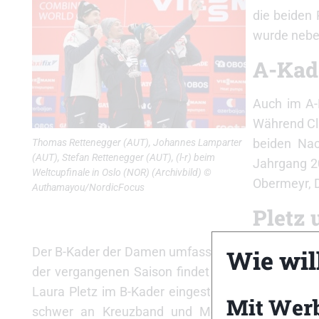
die beiden
wurde neben
A-Kad
Auch im A-
Während Cla
beiden Nac
Thomas Rettenegger (AUT), Johannes Lamparter
(AUT), Stefan Rettenegger (AUT), (l-r) beim
Jahrgang 20
Weltcupfinale in Oslo (NOR) (Archivbild) ©
Obermeyr, D
Authamayou/NordicFocus
Pletz 
Wie will
Der B-Kader der Damen umfasst vier Athletinnen.
der vergangenen Saison findet sich hier Annale
Laura Pletz im B-Kader eingestuft, die sich im 
Mit Wer
schwer an Kreuzband und Meniskus verletzt 