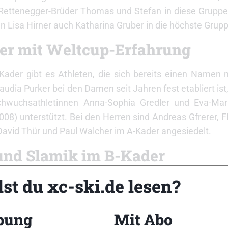
 Rettenegger-Brüder Thomas und Stefan in diese Grupp
 Lisa Hirner auch Katharina Gruber in die höchste Grupp
er mit Weltcup-Erfahrung
Kader gibt es Athleten, die sich bereits einen Namen
udia Purker bei den Damen seit Jahren fest etabliert ist,
hwuchsathletinnen Anna-Sophia Gredler und Eva-Mari
08) unterstützt. Bei den Herren sind Andreas Gfrerer, Fl
avid Thür und Paul Walcher im A-Kader angesiedelt.
und Slamik im B-Kader
st du xc-ski.de lesen?
 Nach schwankenden Leistungen in
na Slamik wieder. Außerdem wurde
März 2026 beim COC in Falun (SWE)
bung
Mit Abo
hatte und noch mehrere Monate