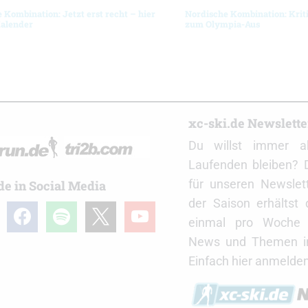
 Kombination: Jetzt erst recht – hier
Nordische Kombination: Krit
Kalender
zum Olympia-Aus
r
xc-ski.de Newslett
Du willst immer a
Laufenden bleiben? 
für unseren Newslet
de in Social Media
der Saison erhältst
gram
facebook
spotify
x
youtube
einmal pro Woche d
News und Themen in
Einfach hier anmelden