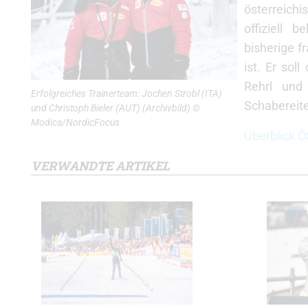
österreich
offiziell 
bisherige f
ist. Er so
Rehrl und 
Erfolgreiches Trainerteam: Jochen Strobl (ITA)
Schabereite
und Christoph Bieler (AUT) (Archivbild) ©
Modica/NordicFocus
Überblick 
VERWANDTE ARTIKEL