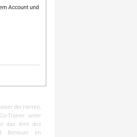
nem Account und
team beim Weltcup in
5 ©
ainer der Herren,
Co-Trainer unter
 er das Amt des
d Betreuer im