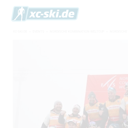
XC-SKI.DE
»
EVENTS
»
NORDISCHE KOMBINATION WELTCUP
»
NORDISCHE