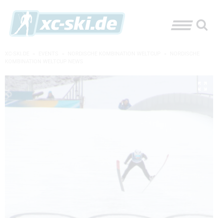
XC-SKI.DE
»
EVENTS
»
NORDISCHE KOMBINATION WELTCUP
»
NORDISCHE
KOMBINATION WELTCUP NEWS