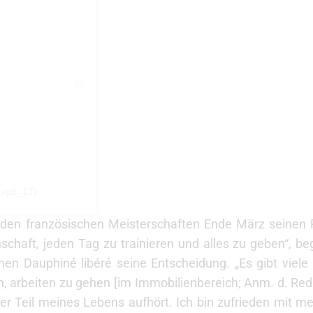
apti_17)
den französischen Meisterschaften Ende März seinen R
schaft, jeden Tag zu trainieren und alles zu geben“, b
 Dauphiné libéré seine Entscheidung. „Es gibt viele 
h, arbeiten zu gehen [im Immobilienbereich; Anm. d. Red.
ßer Teil meines Lebens aufhört. Ich bin zufrieden mit me