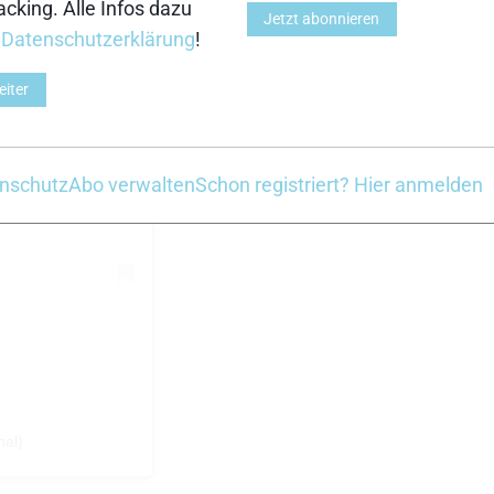
cking. Alle Infos dazu
Jetzt abonnieren
r
Datenschutzerklärung
!
eiter
nschutz
Abo verwalten
Schon registriert? Hier anmelden
nal)