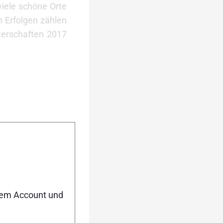
viele schöne Orte
n Erfolgen zählen
terschaften 2017
nem Account und