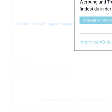
Werbung und Tra
findest du in de
Akzeptieren und w
Sieh dir diesen Beitrag auf Instagram an
Impressum
Date
Ein Beitrag geteilt von Alex Mougin (@mougi