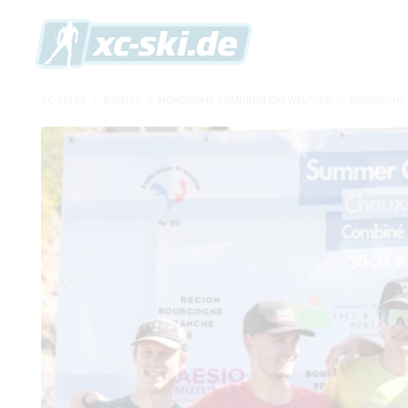
XC-SKI.DE
»
EVENTS
»
NORDISCHE KOMBINATION WELTCUP
»
NORDISCHE