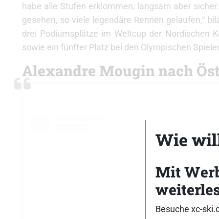
habe alle Stufen erklommen, langsam aber sicher.
gesehen, so viele legendäre Rennen gelaufen,“ bil
drei Podiumsplätze im Weltcup der Nordischen K
sowie ein fünfter Platz bei den Olympischen Spiele
Alexandre Mougin nach Öste
Wie will
Mit Wer
weiterle
Besuche xc-ski.