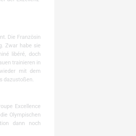
nt. Die Französin
ng. Zwar habe sie
né libéré, doch
en trainieren in
 wieder mit dem
ls dazustoßen.
roupe Excellence
r die Olympischen
ation dann noch