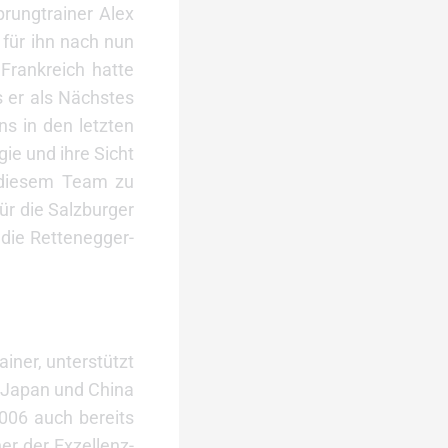
rungtrainer Alex
 für ihn nach nun
Frankreich hatte
s er als Nächstes
ns in den letzten
gie und ihre Sicht
t diesem Team zu
für die Salzburger
 die Rettenegger-
ainer, unterstützt
d, Japan und China
2006 auch bereits
er der Exzellenz-