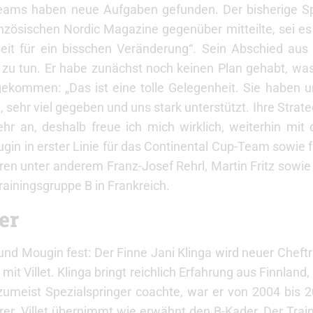
teams haben neue Aufgaben gefunden. Der bisherige Sp
zösischen Nordic Magazine gegenüber mitteilte, sei es
it für ein bisschen Veränderung“. Sein Abschied aus 
t zu tun. Er habe zunächst noch keinen Plan gehabt, wa
ekommen: „Das ist eine tolle Gelegenheit. Sie haben u
sehr viel gegeben und uns stark unterstützt. Ihre Strate
hr an, deshalb freue ich mich wirklich, weiterhin mi
Mougin in erster Linie für das Continental Cup-Team sowie 
en unter anderem Franz-Josef Rehrl, Martin Fritz sowie
rainingsgruppe B in Frankreich.
er
und Mougin fest: Der Finne Jani Klinga wird neuer Cheftr
mit Villet. Klinga bringt reichlich Erfahrung aus Finnlan
 zumeist Spezialspringer coachte, war er von 2004 bis 
er. Villet übernimmt wie erwähnt den B-Kader. Der Train