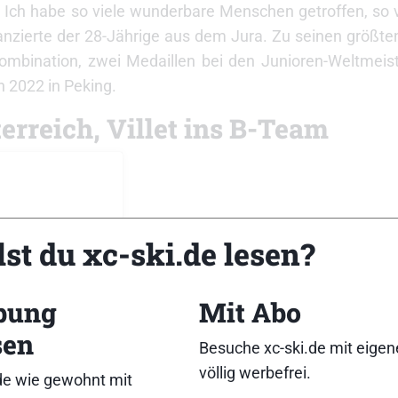
 Ich habe so viele wunderbare Menschen getroffen, so 
anzierte der 28-Jährige aus dem Jura. Zu seinen größte
ombination, zwei Medaillen bei den Junioren-Weltmeis
n 2022 in Peking.
rreich, Villet ins B-Team
st du xc-ski.de lesen?
bung
Mit Abo
sen
Besuche xc-ski.de mit eige
völlig werbefrei.
de wie gewohnt mit