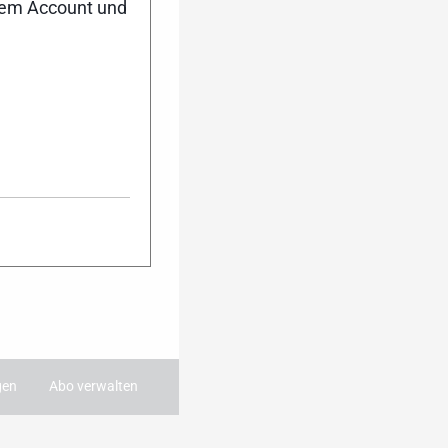
nem Account und
ktuell auf dem
Dann melde dich
ter an. Während
 du damit immer
ie wichtigsten
 dein Postfach.
:
gen
Abo verwalten