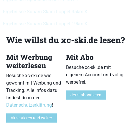
Ergebnisse Subaru Skadi Loppet 35km KT
Ergebnisse Subaru Skadi Loppet 19km KT
Wie willst du xc-ski.de lesen?
Schreibe einen Kommentar
Mit Werbung
Mit Abo
xc-ski.de ist DAS deutschsprachige Portal mit aktuellen
weiterlesen
News aus dem Skilanglauf, Biathlon und der Nordischen
Besuche xc-ski.de mit
Kombination, einer Loipendatenbank,
Langlauf
-Community
eigenem Account und völlig
Besuche xc-ski.de wie
und allem was du sonst noch über deine Lieblingssportarten
werbefrei.
gewohnt mit Werbung und
wissen solltest.
Tracking. Alle Infos dazu
Jetzt abonnieren
findest du in der
Ob
Skilanglauf
-Anfänger oder Profi-Sportler, wir haben
Datenschutzerklärung
!
immer ein offenes Ohr für dich! Du kannst uns jederzeit über
das
Kontaktformular
erreichen.
Akzeptieren und weiter