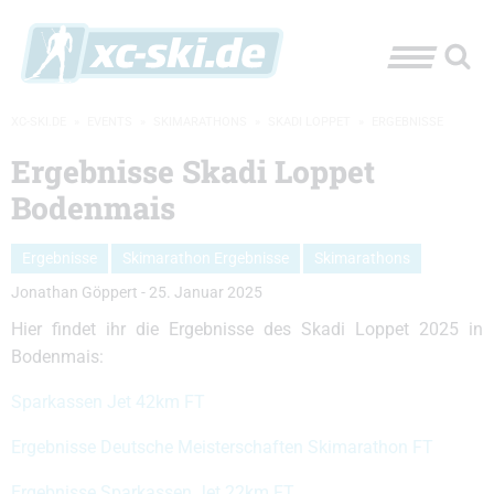
XC-SKI.DE
»
EVENTS
»
SKIMARATHONS
»
SKADI LOPPET
»
ERGEBNISSE
Ergebnisse Skadi Loppet
Bodenmais
Ergebnisse
Skimarathon Ergebnisse
Skimarathons
Jonathan Göppert
-
25. Januar 2025
Hier findet ihr die Ergebnisse des Skadi Loppet 2025 in
Bodenmais:
Sparkassen Jet 42km FT
Ergebnisse Deutsche Meisterschaften Skimarathon FT
Ergebnisse Sparkassen Jet 22km FT