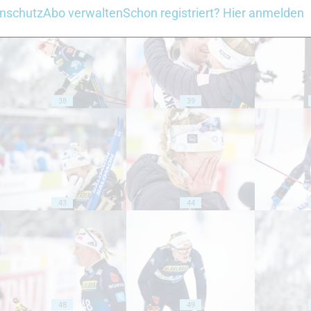
nschutz
Abo verwalten
Schon registriert? Hier anmelden
38
39
43
44
48
49