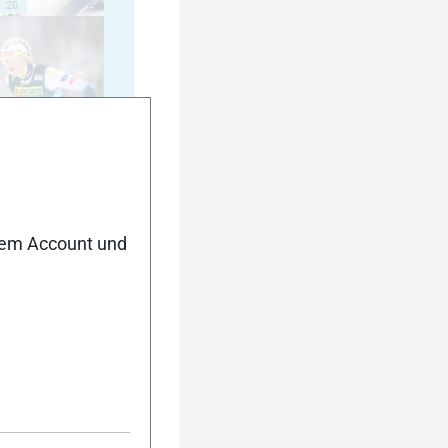
20
25
nem Account und
30
35