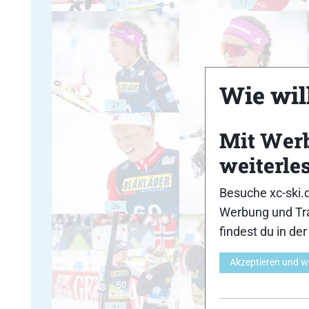
16
17
Wie will
21
22
Mit Wer
weiterle
Besuche xc-ski.
26
27
Werbung und Tra
findest du in de
Akzeptieren und w
31
32