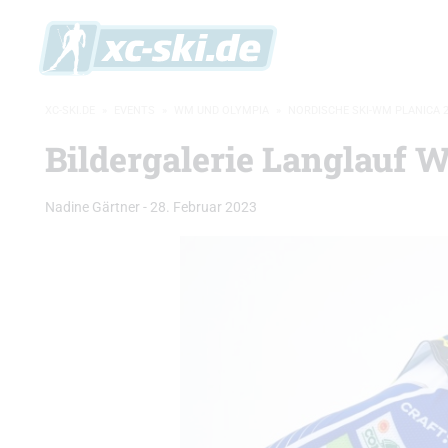
XC-SKI.DE
»
EVENTS
»
WM UND OLYMPIA
»
NORDISCHE SKI-WM PLANICA 
Bildergalerie Langlauf 
Nadine Gärtner
-
28. Februar 2023