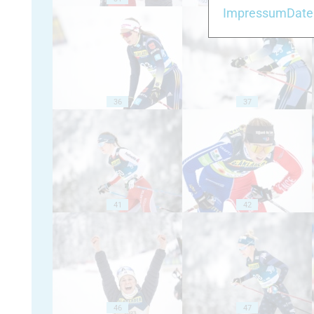
Impressum
Date
36
37
41
42
46
47