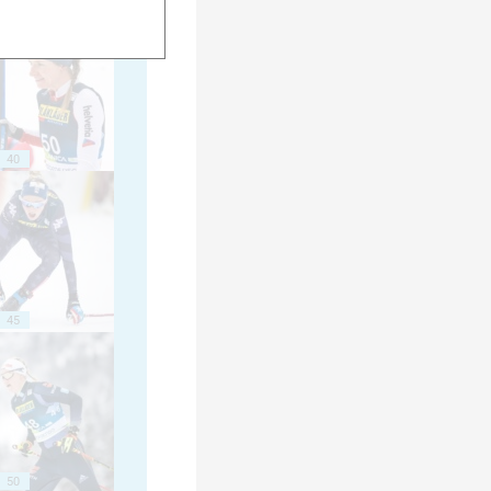
40
45
50