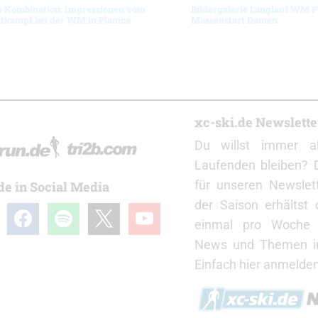
e Kombination: Impressionen vom
Bildergalerie Langlauf WM P
tkampf bei der WM in Planica
Massenstart Damen
r
xc-ski.de Newslett
Du willst immer a
Laufenden bleiben? 
für unseren Newslet
de in Social Media
der Saison erhältst
gram
facebook
spotify
x
youtube
einmal pro Woche d
News und Themen in
Einfach hier anmelden