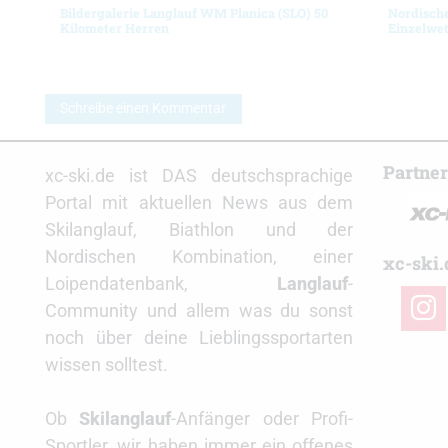
Bildergalerie Langlauf WM Planica (SLO) 50
Nordisch
Kilometer Herren
Einzelwet
Schreibe einen Kommentar
Partne
xc-ski.de ist DAS deutschsprachige
Portal mit aktuellen News aus dem
Skilanglauf, Biathlon und der
Nordischen Kombination, einer
xc-ski.
Loipendatenbank,
Langlauf
-
insta
Community und allem was du sonst
noch über deine Lieblingssportarten
wissen solltest.
Ob
Skilanglauf
-Anfänger oder Profi-
Sportler, wir haben immer ein offenes