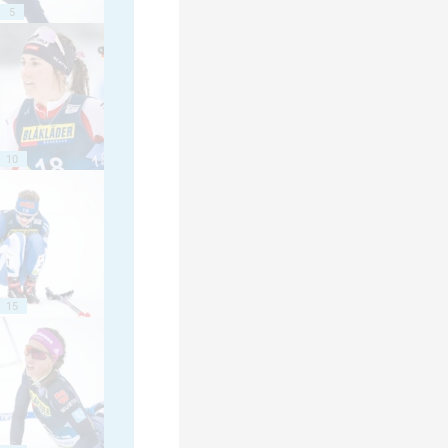
5
10
15