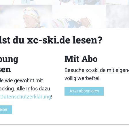
18
19
st du xc-ski.de lesen?
23
24
bung
Mit Abo
sen
Besuche xc-ski.de mit eige
völlig werbefrei.
de wie gewohnt mit
28
29
cking. Alle Infos dazu
Jetzt abonnieren
r
Datenschutzerklärung
!
eiter
33
34