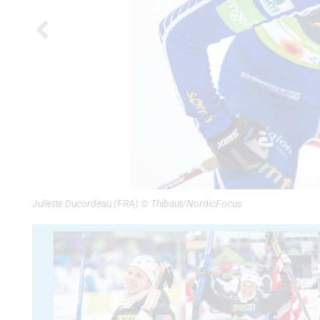
Juliette Ducordeau (FRA) © Thibaut/NordicFocus