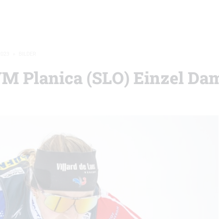
2023
»
BILDER
WM Planica (SLO) Einzel Da