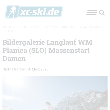
XC-SKI.DE
»
EVENTS
»
WM UND OLYMPIA
»
NORDISCHE SKI-WM PLANICA 2023
»
BILDER
Bildergalerie Langlauf WM
Planica (SLO) Massenstart
Damen
Nadine Gärtner
-
4. März 2023