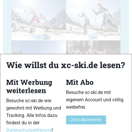
23
24
Wie willst du xc-ski.de lesen?
Mit Werbung
Mit Abo
25
26
weiterlesen
Besuche xc-ski.de mit
eigenem Account und völlig
Besuche xc-ski.de wie
werbefrei.
gewohnt mit Werbung und
Tracking. Alle Infos dazu
Jetzt abonnieren
findest du in der
27
28
Datenschutzerklärung
!