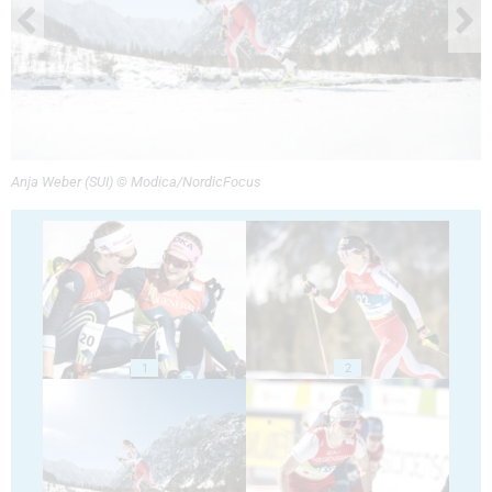
Anja Weber (SUI) © Modica/NordicFocus
1
2