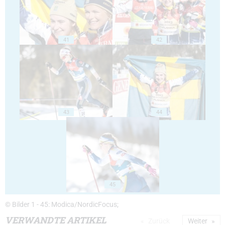
41
42
43
44
45
© Bilder 1 - 45: Modica/NordicFocus;
VERWANDTE ARTIKEL
Zurück
Weiter