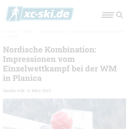
XC-SKI.DE
»
EVENTS
»
WM UND OLYMPIA
»
NORDISCHE SKI-WM PLANICA 2023
»
BILDER
Nordische Kombination:
Impressionen vom
Einzelwettkampf bei der WM
in Planica
Sandra Volk
-
4. März 2023