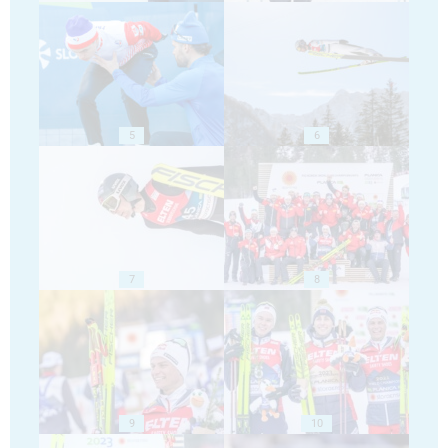
5
6
7
8
9
10