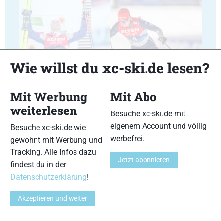
11
12
Wie willst du xc-ski.de lesen?
Mit Werbung
Mit Abo
weiterlesen
Besuche xc-ski.de mit
eigenem Account und völlig
Besuche xc-ski.de wie
13
14
werbefrei.
gewohnt mit Werbung und
Tracking. Alle Infos dazu
Jetzt abonnieren
findest du in der
Datenschutzerklärung
!
Akzeptieren und weiter
15
16