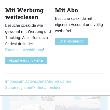
Mit Werbung
Mit Abo
weiterlesen
Besuche xc-ski.de mit
eigenem Account und völlig
Besuche xc-ski.de wie
17
18
werbefrei.
gewohnt mit Werbung und
Tracking. Alle Infos dazu
Jetzt abonnieren
findest du in der
Datenschutzerklärung
!
Akzeptieren und weiter
19
20
Impressum
Datenschutz
Abo verwalten
Schon registriert? Hier anmelden
21
22