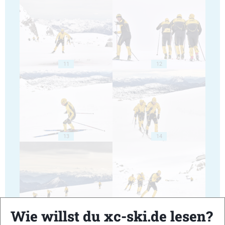
11
12
13
14
15
16
Wie willst du xc-ski.de lesen?