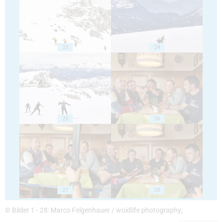
23
24
25
26
27
28
© Bilder 1 - 28: Marco Felgenhauer / woidlife photography;