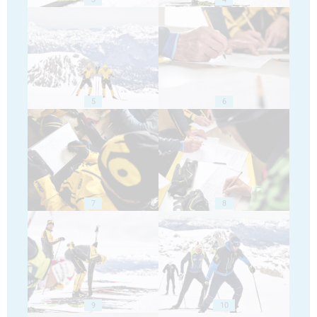
5
6
7
8
9
10