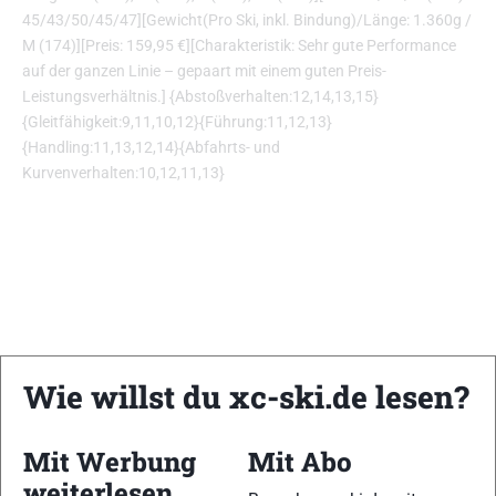
45/43/50/45/47][Gewicht(Pro Ski, inkl. Bindung)/Länge: 1.360g /
M (174)][Preis: 159,95 €][Charakteristik: Sehr gute Performance
auf der ganzen Linie – gepaart mit einem guten Preis-
Leistungsverhältnis.] {Abstoßverhalten:12,14,13,15}
{Gleitfähigkeit:9,11,10,12}{Führung:11,12,13}
{Handling:11,13,12,14}{Abfahrts- und
Kurvenverhalten:10,12,11,13}
Wie willst du xc-ski.de lesen?
Mit Werbung
Mit Abo
weiterlesen