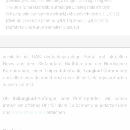
[Gewicht(Pro Ski, inkl. Bindung)/Länge: 1,240 kg/173][Preis:
179,00 €][Charakteristik: Gutmütiger Einsteigerski mit dem
Schwerpunkt auf gutem Abdruck] {Abstoßverhalten:9,11,10,12}
{Gleitfähigkeit:6,7,8}{Führung:8,9,10}{Handling:8,10,9,11}
{Abfahrts- und Kurvenverhalten:7,9,8,10}
xc-ski.de ist DAS deutschsprachige Portal mit aktuellen
News aus dem Skilanglauf, Biathlon und der Nordischen
Kombination, einer Loipendatenbank,
Langlauf
-Community
und allem was du sonst noch über deine Lieblingssportarten
wissen solltest.
Ob
Skilanglauf
-Anfänger oder Profi-Sportler, wir haben
immer ein offenes Ohr für dich! Du kannst uns jederzeit über
das
Kontaktformular
erreichen.