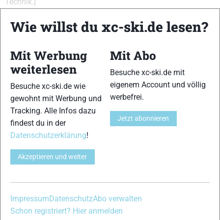
Technik.]
{Abdruckverhalten:12,13,14}
Wie willst du xc-ski.de lesen?
{Einschubverhalten:11,13,12,14,15}
{Gleitfähigkeit:12,13,14,15}{Führung:11,13,12,14,15}
{Handling:11,13,12,14,15}{Kurvenverhalten:10,12,11,13,14}
Mit Werbung
Mit Abo
{Abfahrtsverhalten:11,13,12,14,15}
weiterlesen
Besuche xc-ski.de mit
VERWANDTE ARTIKEL
Zurück
Weiter
eigenem Account und völlig
Besuche xc-ski.de wie
werbefrei.
gewohnt mit Werbung und
Tracking. Alle Infos dazu
Jetzt abonnieren
findest du in der
Datenschutzerklärung
!
Akzeptieren und weiter
Salomon Equipe 9
Atomic Race Classic
Karhu Centra
Classic
Classic SR
Impressum
Datenschutz
Abo verwalten
Schreibe einen Kommentar
Schon registriert? Hier anmelden