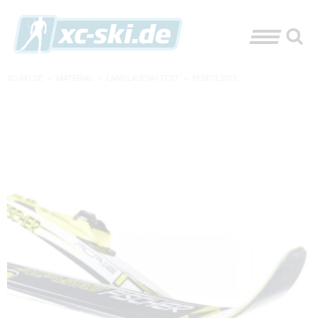
XC-SKI.DE
»
MATERIAL
»
LANGLAUFSKI-TEST
»
PERFCL2012