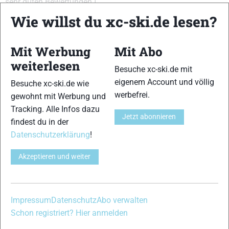
sehr guten Bewertungen.]
{Abdruckverhalten:12,13}{Einschubverhalten:12,13,14}
Wie willst du xc-ski.de lesen?
{Gleitfähigkeit:11,12,13,14}{Führung:11,12,13}
{Handling:11,13,12,14}{Kurvenverhalten:12,13,14}
Mit Werbung
Mit Abo
{Abfahrtsverhalten:12,13}
weiterlesen
Besuche xc-ski.de mit
VERWANDTE ARTIKEL
Zurück
Weiter
eigenem Account und völlig
Besuche xc-ski.de wie
werbefrei.
gewohnt mit Werbung und
Tracking. Alle Infos dazu
Jetzt abonnieren
findest du in der
Datenschutzerklärung
!
Atomic Race Classic
Fischer RCR Classic
Karhu Centra
Akzeptieren und weiter
Vasa
Classic SR
Impressum
Datenschutz
Abo verwalten
Schreibe einen Kommentar
Schon registriert? Hier anmelden