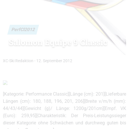
PerfCl2012
Salomon Equipe 9 Classic
XC-Ski Redaktion
-
12. September 2012
[Kategorie: Performance Classic][Länge (cm): 201][Lieferbare
Längen (cm): 180, 188, 196, 201, 206][Breite v/m/h (mm):
44/43/44][Gewicht (g)/ Länge: 1200g/201cm][Empf. VK
(Euro): 259,95][Charakteristik: Der Preis-Leistungssieger
dieser Kategorie ohne Schwächen und durchweg guten bis