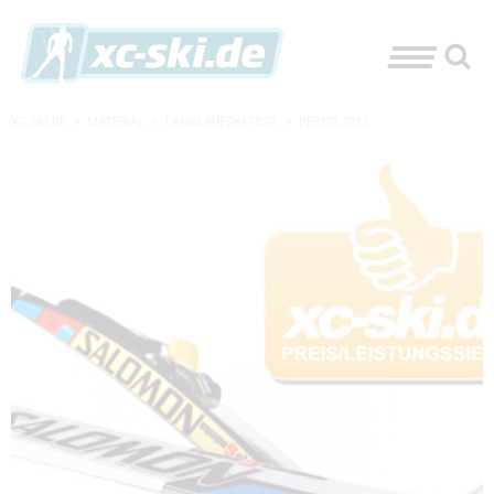
XC-SKI.DE
»
MATERIAL
»
LANGLAUFSKI-TEST
»
PERFCL2012