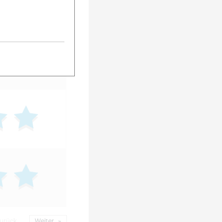
urück
Weiter