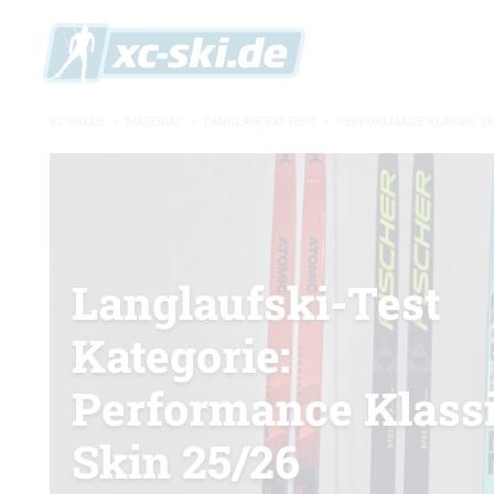
XC-SKI.DE
»
MATERIAL
»
LANGLAUFSKI-TEST
»
PERFORMANCE KLASSIK SK
Langlaufski-Test
Kategorie:
Performance Klass
Skin 25/26