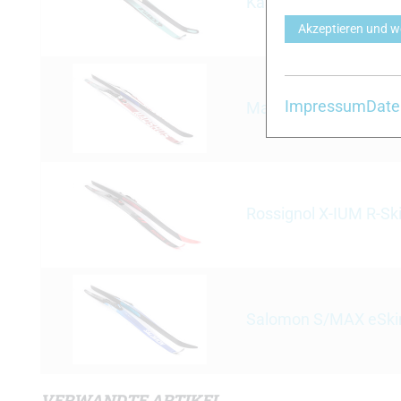
Kästle RX10 Skin
Akzeptieren und w
Impressum
Date
Madshus Race Speed
Rossignol X-IUM R-Sk
Salomon S/MAX eSki
VERWANDTE ARTIKEL