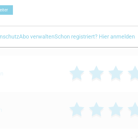
eiter
nschutz
Abo verwalten
Schon registriert? Hier anmelden
 Skin
in
n
Z