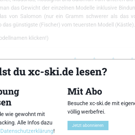
man das Gewicht der einzelnen Modelle inklusive Bindung, 
d das von Salomon (nur ein Gramm schwerer als das 
 das günstigste (Fischer) vom teuersten Modell (Kästle)
Modellnamen klicken!)
intec
st du xc-ski.de lesen?
bung
Mit Abo
sen
peedmax 80
Besuche xc-ski.de mit eige
völlig werbefrei.
de wie gewohnt mit
cking. Alle Infos dazu
Jetzt abonnieren
r
Datenschutzerklärung
!