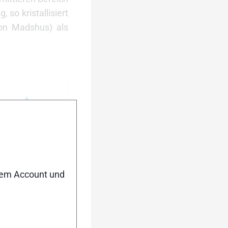
so kristallisiert
von Madshus) als
.
nem Account und