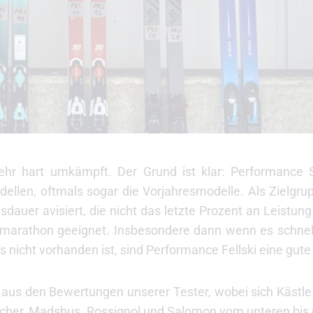
sehr hart umkämpft. Der Grund ist klar: Performance Sk
llen, oftmals sogar die Vorjahresmodelle. Als Zielgrup
sdauer avisiert, die nicht das letzte Prozent an Leistun
imarathon geeignet. Insbesondere dann wenn es schnell
nicht vorhanden ist, sind Performance Fellski eine gute
 aus den Bewertungen unserer Tester, wobei sich Kästle 
ischer, Madshus, Rossignol und Salomon vom unteren bis 