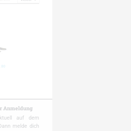
 80
er Anmeldung
ktuell auf dem
Dann melde dich