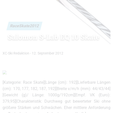
RaceSkate2012
Salomon S-Lab EQ 10 Skate
XC-Ski Redaktion
-
12. September 2012
[Kategorie: Race Skate][Länge (cm): 192][Lieferbare Längen
(cm): 170, 177, 182, 187, 192][Breite v/m/h (mm): 44/43/44]
[Gewicht (g)/ Länge: 1000g/192cm][Empf. VK (Euro):
379,95][Charakteristik: Durchweg gut bewerteter Ski ohne
größere Stärken und Schwächen. Eher mittlere Anforderung