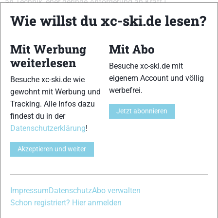
an Technik, eher geringe Anforderung an Kraft.]
{Abstoßverhalten:11,12,13,14}{Einschubverhalten:12,12,13}
Wie willst du xc-ski.de lesen?
{Gleitfähigkeit:12,13,14}{Führung:11,12,13}
{Handling:11,12,13}{Kurvenverhalten:12,13,14}
Mit Werbung
Mit Abo
{Abfahrtsverhalten:12,13,14}
weiterlesen
Besuche xc-ski.de mit
VERWANDTE ARTIKEL
Zurück
Weiter
eigenem Account und völlig
Besuche xc-ski.de wie
werbefrei.
gewohnt mit Werbung und
Tracking. Alle Infos dazu
Jetzt abonnieren
findest du in der
Datenschutzerklärung
!
One Way Premio 10
Peltonen Supra
Rossignol X-IUM
Akzeptieren und weiter
XTT
SKATING WC S2
Impressum
Datenschutz
Abo verwalten
Schreibe einen Kommentar
Schon registriert? Hier anmelden