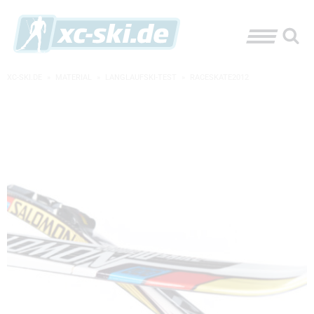
XC-SKI.DE
»
MATERIAL
»
LANGLAUFSKI-TEST
»
RACESKATE2012