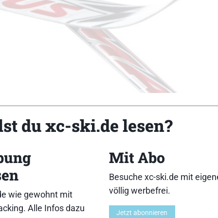
st du xc-ski.de lesen?
bung
Mit Abo
bare Längen (cm): 170-175-180-185-190-195][Breite v/m/
sen
o): 199,95][Charakteristik: Durchweg gut bewerteter S
Besuche xc-ski.de mit eige
rderung an Technik, eher mittlere Anforderung an Kraft.]
völlig werbefrei.
de wie gewohnt mit
1,12,13}{Gleitfähigkeit:9,11,10,12,13}{Führung:11,12,13}
cking. Alle Infos dazu
Jetzt abonnieren
2,11,13}