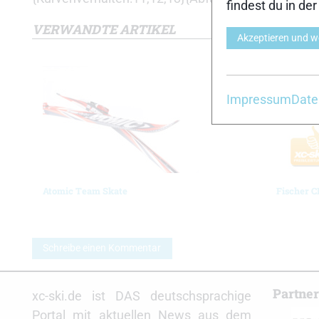
findest du in de
VERWANDTE ARTIKEL
Akzeptieren und w
Impressum
Date
Atomic Team Skate
Fischer C
Schreibe einen Kommentar
Partne
xc-ski.de ist DAS deutschsprachige
Portal mit aktuellen News aus dem