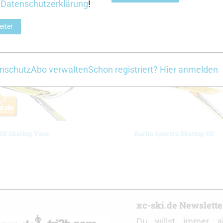
r
Datenschutzerklärung
!
Z
eiter
nschutz
Abo verwalten
Schon registriert? Hier anmelden
RS Skating Vasa
Karhu Spectra Skating SR
r
xc-ski.de Newslett
Du willst immer a