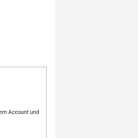
h (mm): 44-42-43]
ki mit kleinerer
nem Account und
{Handling:11,12}