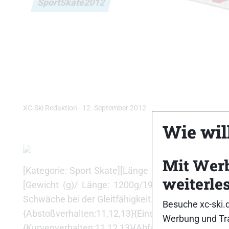
SportSkate2012
XC-Ski Redaktion
-
12. September 2012
Wie will
Mit Wer
[Kategorie: Sport Skate][Länge (cm): 190][Liefer
weiterle
[Gewicht (g)/ Länge: 1200g/190cm][Empf. VK (Eur
Schwäche bei der Gleitfähigkeit. Eher geringe Anfo
Besuche xc-ski.
{Abstoßverhalten:11,12,13}{Einschubverhalten:10,1
Werbung und Tra
{Kurvenverhalten:11,12,13}{Abfahrtsverhalten:10,1