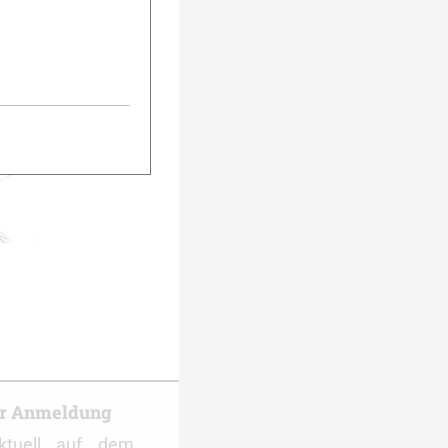
urück
Weiter
er Anmeldung
ktuell auf dem