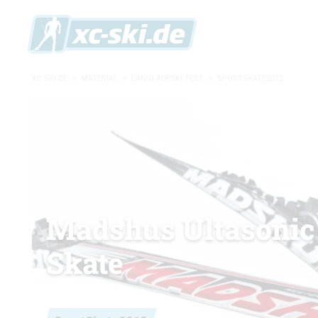
XC-SKI.DE
»
MATERIAL
»
LANGLAUFSKI-TEST
»
SPORTSKATE2012
Madshus Ultasonic
Skate