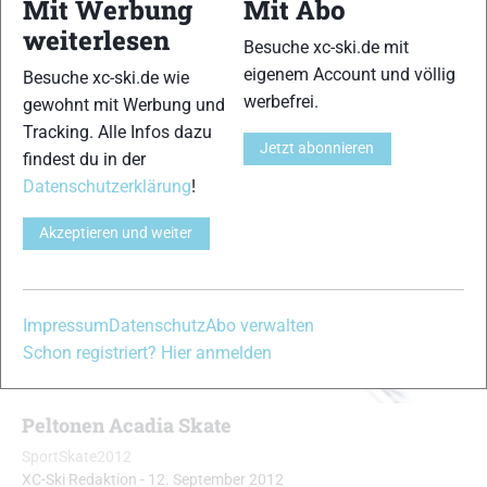
Mit Werbung
Mit Abo
{Einschubverhalten:10,12,11,13,14}{Gleitfähigkeit:11,12,13,14}
{Führung:11,12,13}{Handling:10,11,12,13}
weiterlesen
Besuche xc-ski.de mit
{Kurvenverhalten:11,12,13}{Abfahrtsverhalten:11,12,13,14}
eigenem Account und völlig
Besuche xc-ski.de wie
werbefrei.
gewohnt mit Werbung und
Tracking. Alle Infos dazu
Jetzt abonnieren
findest du in der
Datenschutzerklärung
!
Akzeptieren und weiter
Impressum
Datenschutz
Abo verwalten
Schon registriert? Hier anmelden
Peltonen Acadia Skate
SportSkate2012
XC-Ski Redaktion
-
12. September 2012