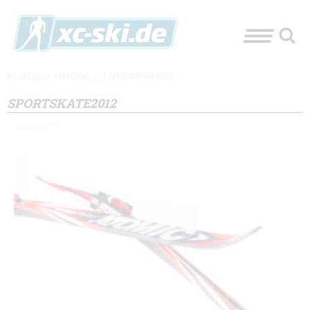
XC-SKI.DE
»
MATERIAL
»
LANGLAUFSKI-TEST
SPORTSKATE2012