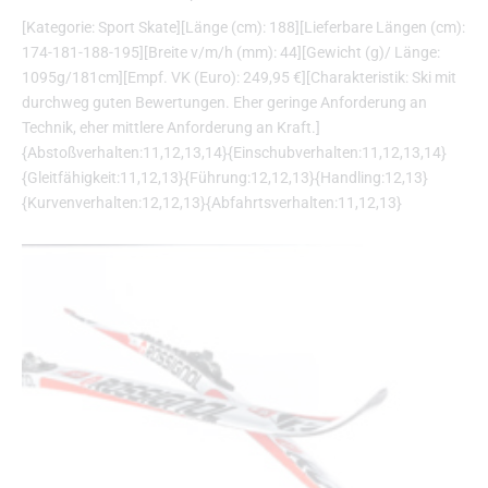
[Kategorie: Sport Skate][Länge (cm): 188][Lieferbare Längen (cm):
174-181-188-195][Breite v/m/h (mm): 44][Gewicht (g)/ Länge:
1095g/181cm][Empf. VK (Euro): 249,95 €][Charakteristik: Ski mit
durchweg guten Bewertungen. Eher geringe Anforderung an
Technik, eher mittlere Anforderung an Kraft.]
{Abstoßverhalten:11,12,13,14}{Einschubverhalten:11,12,13,14}
{Gleitfähigkeit:11,12,13}{Führung:12,12,13}{Handling:12,13}
{Kurvenverhalten:12,12,13}{Abfahrtsverhalten:11,12,13}