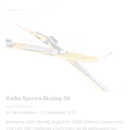
Karhu Spectra Skating SR
SportSkate2012
XC-Ski Redaktion
-
12. September 2012
[Kategorie: Sport Skate][Länge (cm): 188][Lieferbare Längen (cm):
176/182/188/194][Breite v/m/h (mm): 44-44-44][Gewicht (g)/