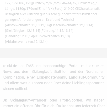
172, 179,186, 193][Breite v/m/h (mm): 46/44/42][Gewicht (g)/
Länge: 1180g/179cm][Empf. VK (Euro): 219,90 €][Charakteristik:
Bezüglich aller Kriterien gut bis sehr gut bewerteter Ski mit eher
geringen Anforderungen an Kraft und Technik.]
{Abstoßverhalten:11,13,12,14}{Einschubverhalten:12,13,14}
{Gleitfähigkeit:12,13,14}{Führung:11,12,13,14}
{Handling:12,13,14}{Kurvenverhalten:12,13}
{Abfahrtsverhalten:12,13,14}
xc-ski.de ist DAS deutschsprachige Portal mit aktuellen
News aus dem Skilanglauf, Biathlon und der Nordischen
Kombination, einer Loipendatenbank,
Langlauf
-Community
und allem was du sonst noch über deine Lieblingssportarten
wissen solltest.
Ob
Skilanglauf
-Anfänger oder Profi-Sportler, wir haben
immer ein offenes Ohr für dich! Du kannst uns jederzeit über