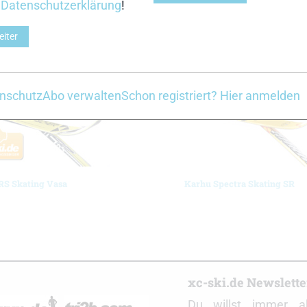
r
Datenschutzerklärung
!
Z
eiter
nschutz
Abo verwalten
Schon registriert? Hier anmelden
RS Skating Vasa
Karhu Spectra Skating SR
r
xc-ski.de Newslett
Du willst immer a