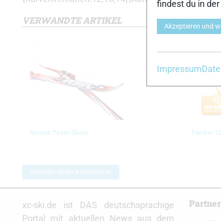
findest du in de
VERWANDTE ARTIKEL
Akzeptieren und w
Impressum
Date
Atomic Team Skate
Fischer C
Schreibe einen Kommentar
Partne
xc-ski.de ist DAS deutschsprachige
Portal mit aktuellen News aus dem