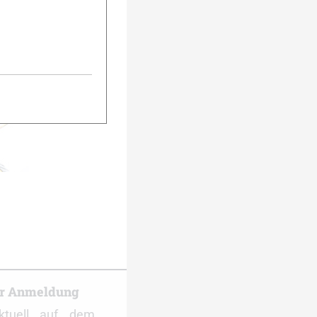
urück
Weiter
er Anmeldung
ktuell auf dem