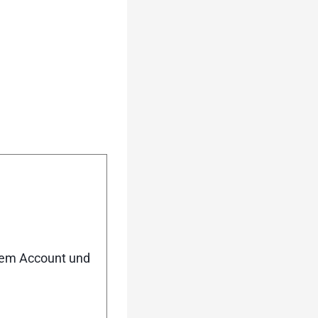
m): 40/44/43/43]
hr gut bewerteter
nem Account und
dling:12,13,14}