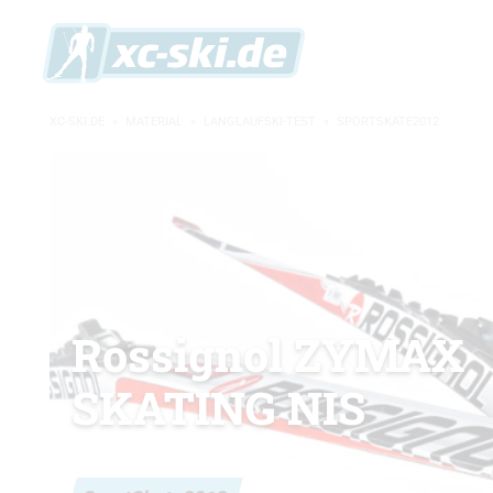
XC-SKI.DE
»
MATERIAL
»
LANGLAUFSKI-TEST
»
SPORTSKATE2012
Rossignol ZYMAX
SKATING NIS