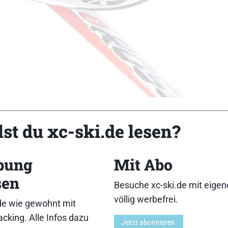
st du xc-ski.de lesen?
bung
Mit Abo
erbare Längen (cm): 160/170/180/190][Breite v/m/h (m
sen
: 199,95 €][Charakteristik: Bezüglich aller Kriterien se
Besuche xc-ski.de mit eige
Technik.]
völlig werbefrei.
de wie gewohnt mit
2,13,14}{Gleitfähigkeit:12,13,14}{Führung:12,13,14}{Han
cking. Alle Infos dazu
Jetzt abonnieren
3,14}