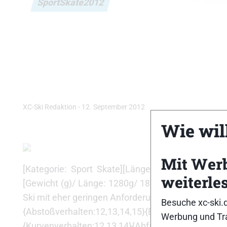
SportSkate2012
XC-Ski Redaktion
-
12. September 2012
Wie will
Mit Wer
[Kategorie: Sport Skate][Länge (cm): 180][Lief
weiterle
[Gewicht (g)/ Länge: 1280g/ 180cm][Empf. VK (Euro)
Ski mit eher geringen Anforderungen an Kraft und 
Besuche xc-ski.
{Abstoßverhalten:12,13,14,15}{Einschubverhalten:1
Werbung und Tra
{Kurvenverhalten:12,13,14}{Abfahrtsverhalten:12,1