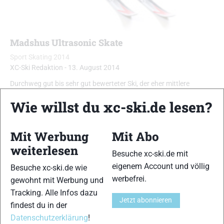
Madshus Ultrasonic Skate
Sport Skating 2014
XC-Ski Redaktion
-
13. August 2014
Durchweg gut bis sehr gut bewerteter Ski, der eher mittlere
Anforderungen an Kraft und Technik stellt …
Wie willst du xc-ski.de lesen?
Mit Werbung
Mit Abo
weiterlesen
Besuche xc-ski.de mit
eigenem Account und völlig
Besuche xc-ski.de wie
werbefrei.
gewohnt mit Werbung und
Tracking. Alle Infos dazu
Jetzt abonnieren
findest du in der
Datenschutzerklärung
!