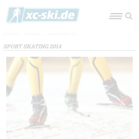
XC-SKI.DE
»
MATERIAL
»
LANGLAUFSKI-TEST
SPORT SKATING 2014