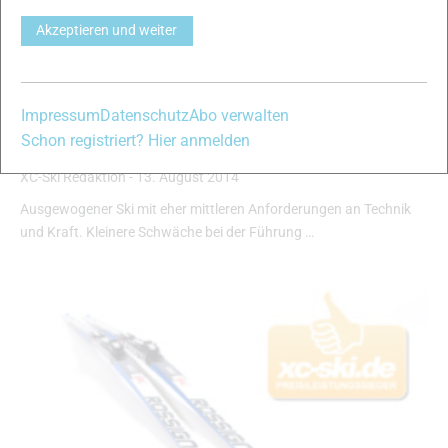
Akzeptieren und weiter
Impressum
Datenschutz
Abo verwalten
Peltonen Acadia Skate
Schon registriert? Hier anmelden
Sport Skating 2014
XC-Ski Redaktion
-
13. August 2014
Ausgewogener Ski mit eher mittleren Anforderungen an Technik
und Kraft. Kleinere Schwäche bei der Führung …